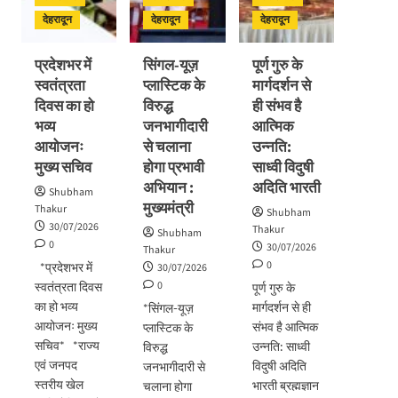
विकास
प्रगति
अभिनंदन
योजनाओं
देहरादून
देहरादून
देहरादून
समीक्षा
का
लोकार्पण
प्रदेशभर में
सिंगल-यूज़
पूर्ण गुरु के
–
स्वतंत्रता
प्लास्टिक के
मार्गदर्शन से
शिलान्यास
दिवस का हो
विरुद्ध
ही संभव है
भव्य
जनभागीदारी
आत्मिक
आयोजनः
से चलाना
उन्नति:
मुख्य सचिव
होगा प्रभावी
साध्वी विदुषी
अभियान :
अदिति भारती
Shubham
मुख्यमंत्री
Thakur
Shubham
30/07/2026
Thakur
Shubham
0
30/07/2026
Thakur
0
*प्रदेशभर में
30/07/2026
0
स्वतंत्रता दिवस
पूर्ण गुरु के
का हो भव्य
मार्गदर्शन से ही
*सिंगल-यूज़
आयोजनः मुख्य
संभव है आत्मिक
प्लास्टिक के
सचिव* *राज्य
उन्नति: साध्वी
विरुद्ध
एवं जनपद
विदुषी अदिति
जनभागीदारी से
स्तरीय खेल
भारती ब्रह्मज्ञान
चलाना होगा