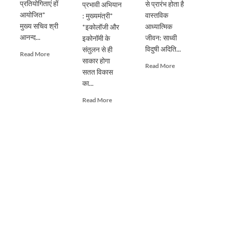
प्रतियोगिताएं हों
से प्रारंभ होता है
प्रभावी अभियान
आयोजित*
वास्तविक
: मुख्यमंत्री*
मुख्य सचिव श्री
आध्यात्मिक
*इकोलॉजी और
आनन्द...
जीवन: साध्वी
इकोनॉमी के
विदुषी अदिति...
संतुलन से ही
Read
Read More
साकार होगा
more
Read
Read More
सतत विकास
about
more
प्रदेशभर
का...
about
में
पूर्ण
Read
Read More
स्वतंत्रता
गुरु
more
दिवस
के
about
का
मार्गदर्शन
सिंगल-
हो
से
यूज़
भव्य
ही
प्लास्टिक
आयोजनः
संभव
के
मुख्य
है
विरुद्ध
सचिव
आत्मिक
जनभागीदारी
उन्नति:
से
साध्वी
चलाना
विदुषी
होगा
अदिति
प्रभावी
भारती
अभियान