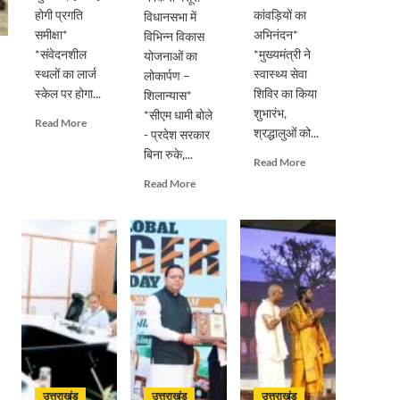
होगी प्रगति
कांवड़ियों का
विधानसभा में
समीक्षा*
अभिनंदन*
विभिन्न विकास
*संवेदनशील
*मुख्यमंत्री ने
योजनाओं का
स्थलों का लार्ज
स्वास्थ्य सेवा
लोकार्पण –
स्केल पर होगा...
शिविर का किया
शिलान्यास*
शुभारंभ,
*सीएम धामी बोले
Read
Read More
श्रद्धालुओं को...
- प्रदेश सरकार
more
बिना रुके,...
about
Read
Read More
सड़क
more
Read
Read More
सुरक्षा
about
more
पर
पुष्पवर्षा
about
डीएम
और
मुख्यमंत्री
का
चरण
पुष्कर
सख्त
प्रक्षालन
सिंह
एक्शन,
के
धामी
ब्लैक
साथ
ने
स्पॉट
देवभूमि
किया
होंगे
ने
मसूरी
सुरक्षित,
किया
विधानसभा
हर
शिवभक्त
में
माह
कांवड़ियों
विभिन्न
होगी
उत्तराखंड
उत्तराखंड
उत्तराखंड
का