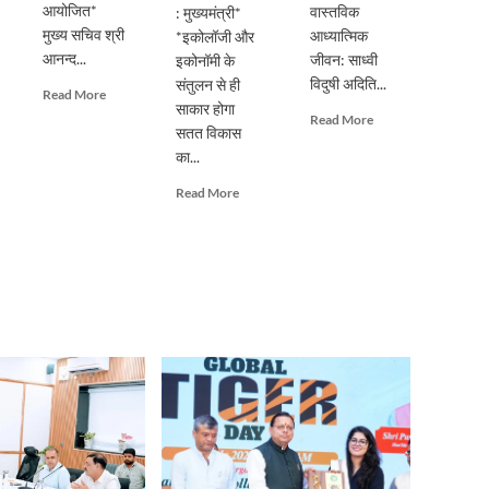
आयोजित*
वास्तविक
: मुख्यमंत्री*
मुख्य सचिव श्री
आध्यात्मिक
*इकोलॉजी और
आनन्द...
जीवन: साध्वी
इकोनॉमी के
विदुषी अदिति...
संतुलन से ही
Read
Read More
साकार होगा
more
Read
Read More
सतत विकास
about
more
प्रदेशभर
का...
about
में
पूर्ण
Read
Read More
स्वतंत्रता
गुरु
more
दिवस
के
about
का
मार्गदर्शन
सिंगल-
हो
से
यूज़
भव्य
ही
प्लास्टिक
आयोजनः
संभव
के
मुख्य
है
विरुद्ध
सचिव
आत्मिक
जनभागीदारी
उन्नति:
से
साध्वी
चलाना
विदुषी
होगा
अदिति
प्रभावी
भारती
अभियान
: