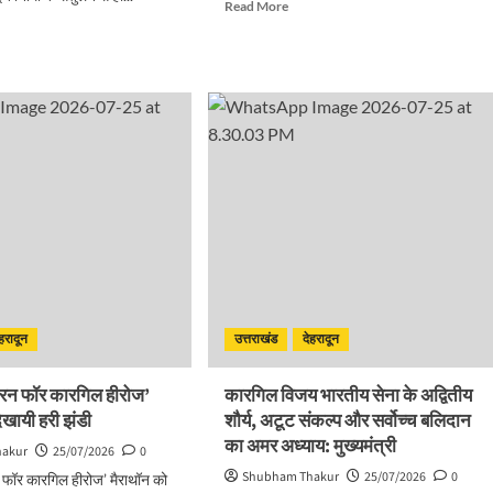
Read
Read More
more
d
about
e
पूर्ण
ut
गुरु
ल-
के
मार्गदर्शन
स्टिक
से
ही
ध
संभव
गीदारी
है
आत्मिक
ना
उन्नति:
साध्वी
वी
विदुषी
यान
अदिति
भारती
ेहरादून
उत्तराखंड
देहरादून
मंत्री
े ‘रन फॉर कारगिल हीरोज’
कारगिल विजय भारतीय सेना के अद्वितीय
िखायी हरी झंडी
शौर्य, अटूट संकल्प और सर्वोच्च बलिदान
का अमर अध्याय: मुख्यमंत्री
hakur
25/07/2026
0
Shubham Thakur
25/07/2026
0
‘रन फॉर कारगिल हीरोज’ मैराथॉन को