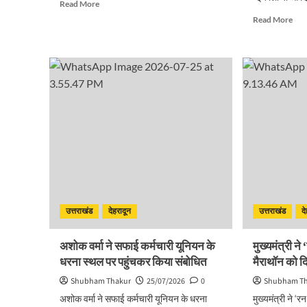
Read
Read More
more
Rea
Read More
about
mor
प्रदेशभर
abo
में
सिंग
स्वतंत्रता
यूज़
दिवस
प्ला
का
के
हो
विरुद्
भव्य
जनभा
आयोजनः
से
मुख्य
चला
सचिव
होगा
प्रभा
अभि
:
उत्तराखंड
देहरादून
उत्तराखंड
द
मुख्य
अशोक वर्मा ने सफाई कर्मचारी यूनियन के
मुख्यमंत्री न
धरना स्थल पर पहुंचकर किया संबोधित
मैराथॉन को द
Shubham Thakur
25/07/2026
0
Shubham T
अशोक वर्मा ने सफाई कर्मचारी यूनियन के धरना
मुख्यमंत्री ने 