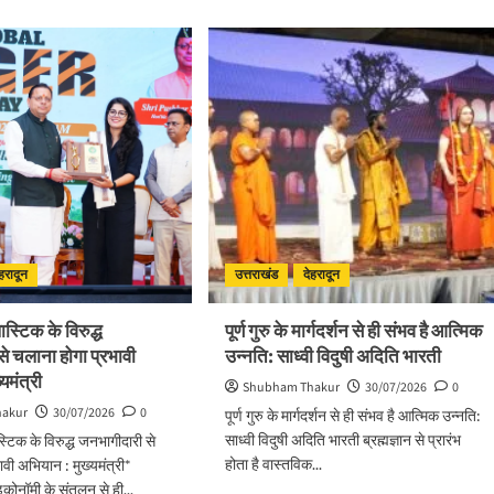
पुष्पवर्षा
ut
और
मंत्री
चरण
र
प्रक्षालन
के
साथ
देवभूमि
ा
ने
ी
किया
ानसभा
शिवभक्त
कांवड़ियों
्न
का
ास
अभिनंदन
नाओं
ेहरादून
उत्तराखंड
देहरादून
र्पण
ास्टिक के विरुद्ध
पूर्ण गुरु के मार्गदर्शन से ही संभव है आत्मिक
न्यास
े चलाना होगा प्रभावी
उन्नति: साध्वी विदुषी अदिति भारती
यमंत्री
Shubham Thakur
30/07/2026
0
hakur
30/07/2026
0
पूर्ण गुरु के मार्गदर्शन से ही संभव है आत्मिक उन्नति:
साध्वी विदुषी अदिति भारती ब्रह्मज्ञान से प्रारंभ
स्टिक के विरुद्ध जनभागीदारी से
होता है वास्तविक...
ावी अभियान : मुख्यमंत्री*
ोनॉमी के संतुलन से ही...