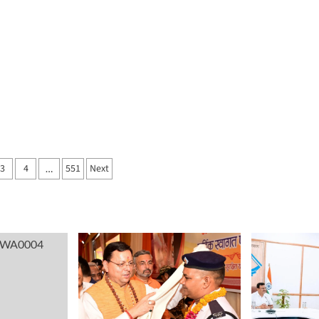
3
4
551
Next
…
ation