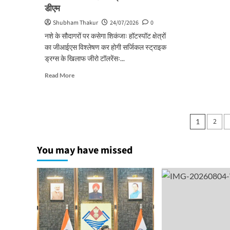
डीएम
Shubham Thakur
24/07/2026
0
नशे के सौदागरों पर कसेगा शिकंजाः हॉटस्पॉट क्षेत्रों
का जीआईएस विश्लेषण कर होगी सर्जिकल स्ट्राइक
ड्रग्स के खिलाफ जीरो टॉलरेंसः...
Read
Read More
more
about
ड्रग्स
के
Posts
2
1
खिलाफ
pagin
जीरो
टॉलरेंसः
You may have missed
हर
युवा
का
भविष्य
बचाना
हमारी
प्राथमिकता-
डीएम