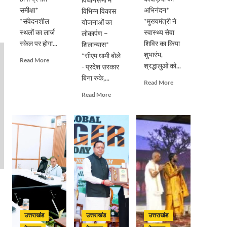
समीक्षा*
अभिनंदन*
विभिन्न विकास
*संवेदनशील
*मुख्यमंत्री ने
योजनाओं का
स्थलों का लार्ज
स्वास्थ्य सेवा
लोकार्पण –
स्केल पर होगा...
शिविर का किया
शिलान्यास*
शुभारंभ,
*सीएम धामी बोले
Read
Read More
श्रद्धालुओं को...
- प्रदेश सरकार
more
बिना रुके,...
about
Read
Read More
सड़क
more
Read
Read More
सुरक्षा
about
more
पर
पुष्पवर्षा
about
डीएम
और
मुख्यमंत्री
का
चरण
पुष्कर
सख्त
प्रक्षालन
सिंह
एक्शन,
के
धामी
ब्लैक
साथ
ने
स्पॉट
देवभूमि
किया
होंगे
ने
मसूरी
सुरक्षित,
किया
विधानसभा
हर
शिवभक्त
में
माह
कांवड़ियों
विभिन्न
होगी
उत्तराखंड
उत्तराखंड
उत्तराखंड
का
विकास
प्रगति
अभिनंदन