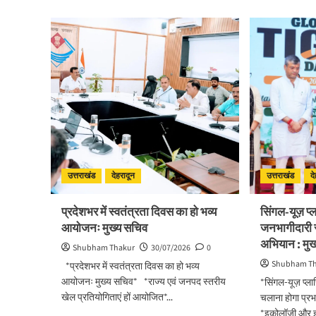
about
abo
सड़क
मुख्य
सुरक्षा
पुष्क
पर
सिंह
डीएम
धामी
का
ने
सख्त
किय
एक्शन,
मसूर
ब्लैक
विध
स्पॉट
में
होंगे
विभिन
सुरक्षित,
विक
हर
योज
उत्तराखंड
देहरादून
उत्तराखंड
द
माह
का
होगी
लोका
प्रगति
–
प्रदेशभर में स्वतंत्रता दिवस का हो भव्य
सिंगल-यूज़ प्ल
समीक्षा
शिला
आयोजनः मुख्य सचिव
जनभागीदारी स
अभियान : मुख्
Shubham Thakur
30/07/2026
0
Shubham T
*प्रदेशभर में स्वतंत्रता दिवस का हो भव्य
आयोजनः मुख्य सचिव* *राज्य एवं जनपद स्तरीय
*सिंगल-यूज़ प्ला
खेल प्रतियोगिताएं हों आयोजित*...
चलाना होगा प्रभ
*इकोलॉजी और इक