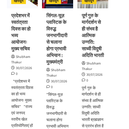
योजनाओं
देहरादून
देहरादून
देहरादून
समीक्षा
का
लोकार्पण
प्रदेशभर में
सिंगल-यूज़
पूर्ण गुरु के
–
स्वतंत्रता
प्लास्टिक के
मार्गदर्शन से
शिलान्यास
दिवस का हो
विरुद्ध
ही संभव है
भव्य
जनभागीदारी
आत्मिक
आयोजनः
से चलाना
उन्नति:
मुख्य सचिव
होगा प्रभावी
साध्वी विदुषी
अभियान :
अदिति भारती
Shubham
मुख्यमंत्री
Thakur
Shubham
30/07/2026
Thakur
Shubham
0
30/07/2026
Thakur
0
*प्रदेशभर में
30/07/2026
0
स्वतंत्रता दिवस
पूर्ण गुरु के
का हो भव्य
मार्गदर्शन से ही
*सिंगल-यूज़
आयोजनः मुख्य
संभव है आत्मिक
प्लास्टिक के
सचिव* *राज्य
उन्नति: साध्वी
विरुद्ध
एवं जनपद
विदुषी अदिति
जनभागीदारी से
स्तरीय खेल
भारती ब्रह्मज्ञान
चलाना होगा
प्रतियोगिताएं हों
से प्रारंभ होता है
प्रभावी अभियान