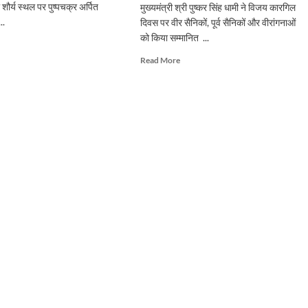
शौर्य स्थल पर पुष्पचक्र अर्पित
मुख्यमंत्री श्री पुष्कर सिंह धामी ने विजय कारगिल
..
दिवस पर वीर सैनिकों, पूर्व सैनिकों और वीरांगनाओं
को किया सम्मानित ...
d
e
Read
Read More
ut
more
मंत्री
about
कारगिल
विजय
भारतीय
गिल
सेना
ज’
के
थॉन
अद्वितीय
शौर्य,
यी
अटूट
संकल्प
और
सर्वोच्च
बलिदान
का
अमर
अध्याय:
मुख्यमंत्री