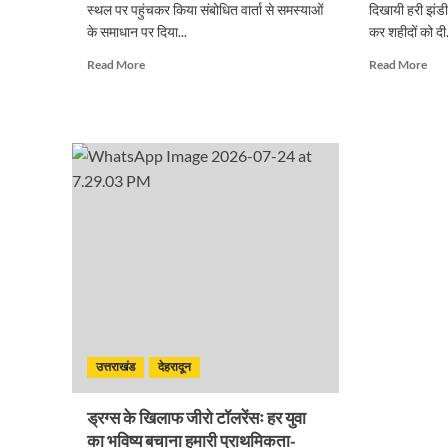
स्थल पर पहुंचकर किया संबोधित वार्ता से समस्याओं
दिखायी हरी झंडी 
के समाधान पर दिया...
कर शहीदों को दी.
Read
Rea
Read More
Read More
more
mor
about
abo
अशोक
मुख्य
वर्मा
ने
ने
‘रन
सफाई
फॉर
कर्मचारी
कार
यूनियन
हीरो
के
मैरा
धरना
को
स्थल
दिखा
पर
हरी
पहुंचकर
झंडी
किया
संबोधित
उत्तराखंड
देहरादून
ड्रग्स के खिलाफ जीरो टॉलरेंसः हर युवा
का भविष्य बचाना हमारी प्राथमिकता-