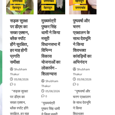
उत्तराखंड
उत्तराखंड
देहरादून
देहरादून
देहरादून
उत्तराखंड
सड़क सुरक्षा
मुख्यमंत्री
पुष्पवर्षा और
पर डीएम का
पुष्कर सिंह
चरण
सख्त एक्शन,
धामी ने किया
प्रक्षालन के
ब्लैक स्पॉट
मसूरी
साथ देवभूमि
होंगे सुरक्षित,
विधानसभा में
ने किया
हर माह होगी
विभिन्न
शिवभक्त
प्रगति
विकास
कांवड़ियों का
समीक्षा
योजनाओं का
अभिनंदन
लोकार्पण –
Shubham
Shubham
शिलान्यास
Thakur
Thakur
05/08/2026
05/08/2026
Shubham
0
0
Thakur
*सड़क सुरक्षा
*पुष्पवर्षा और
05/08/2026
0
पर डीएम का
चरण प्रक्षालन
सख्त एक्शन,
के साथ देवभूमि
*मुख्यमंत्री
ब्लैक स्पॉट होंगे
ने किया
पुष्कर सिंह धामी
सुरक्षित, हर माह
शिवभक्त
ने किया मसूरी