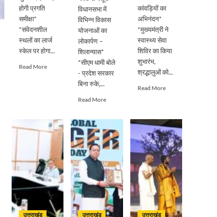
होगी प्रगति
कांवड़ियों का
विधानसभा में
समीक्षा*
अभिनंदन*
विभिन्न विकास
*संवेदनशील
*मुख्यमंत्री ने
योजनाओं का
स्थलों का लार्ज
स्वास्थ्य सेवा
लोकार्पण –
स्केल पर होगा...
शिविर का किया
शिलान्यास*
शुभारंभ,
*सीएम धामी बोले
Read
Read More
श्रद्धालुओं को...
- प्रदेश सरकार
more
बिना रुके,...
about
Read
Read More
सड़क
more
Read
Read More
सुरक्षा
about
more
पर
पुष्पवर्षा
about
डीएम
और
मुख्यमंत्री
का
चरण
पुष्कर
सख्त
प्रक्षालन
सिंह
एक्शन,
के
धामी
ब्लैक
साथ
ने
स्पॉट
देवभूमि
किया
होंगे
ने
मसूरी
सुरक्षित,
किया
विधानसभा
हर
शिवभक्त
में
माह
कांवड़ियों
विभिन्न
होगी
उत्तराखंड
उत्तराखंड
उत्तराखंड
का