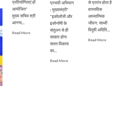
प्रतियोगिताएं हों
से प्रारंभ होता है
प्रभावी अभियान
आयोजित*
वास्तविक
: मुख्यमंत्री*
मुख्य सचिव श्री
आध्यात्मिक
*इकोलॉजी और
आनन्द...
जीवन: साध्वी
इकोनॉमी के
विदुषी अदिति...
संतुलन से ही
Read
Read More
साकार होगा
more
Read
Read More
सतत विकास
about
more
प्रदेशभर
का...
about
में
पूर्ण
Read
Read More
स्वतंत्रता
गुरु
more
दिवस
के
about
का
मार्गदर्शन
सिंगल-
हो
से
यूज़
भव्य
ही
प्लास्टिक
आयोजनः
संभव
के
मुख्य
है
विरुद्ध
सचिव
आत्मिक
जनभागीदारी
उन्नति:
से
साध्वी
चलाना
विदुषी
होगा
अदिति
प्रभावी
भारती
अभियान