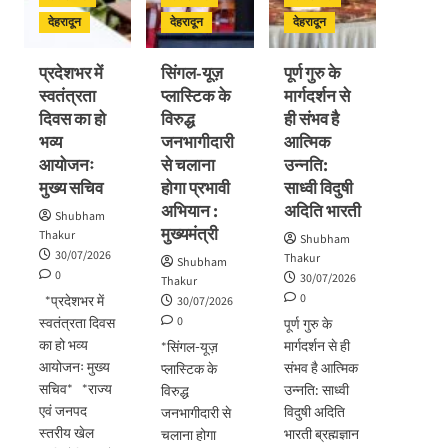
विकास
प्रगति
अभिनंदन
योजनाओं
देहरादून
देहरादून
देहरादून
समीक्षा
का
लोकार्पण
प्रदेशभर में
सिंगल-यूज़
पूर्ण गुरु के
–
स्वतंत्रता
प्लास्टिक के
मार्गदर्शन से
शिलान्यास
दिवस का हो
विरुद्ध
ही संभव है
भव्य
जनभागीदारी
आत्मिक
आयोजनः
से चलाना
उन्नति:
मुख्य सचिव
होगा प्रभावी
साध्वी विदुषी
अभियान :
अदिति भारती
Shubham
मुख्यमंत्री
Thakur
Shubham
30/07/2026
Thakur
Shubham
0
30/07/2026
Thakur
0
*प्रदेशभर में
30/07/2026
0
स्वतंत्रता दिवस
पूर्ण गुरु के
का हो भव्य
मार्गदर्शन से ही
*सिंगल-यूज़
आयोजनः मुख्य
संभव है आत्मिक
प्लास्टिक के
सचिव* *राज्य
उन्नति: साध्वी
विरुद्ध
एवं जनपद
विदुषी अदिति
जनभागीदारी से
स्तरीय खेल
भारती ब्रह्मज्ञान
चलाना होगा