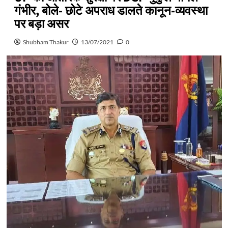
गंभीर, बोले- छोटे अपराध डालते कानून-व्यवस्था
पर बड़ा असर
Shubham Thakur
13/07/2021
0