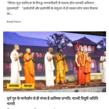
*सिंगल-यूज़ प्लास्टिक के विरुद्ध जनभागीदारी से चलाना होगा प्रभावी अभियान :
मुख्यमंत्री* *इकोलॉजी और इकोनॉमी के संतुलन से ही साकार होगा सतत विकास
का...
Read
Read More
more
about
सिंगल-
यूज़
प्लास्टिक
के
विरुद्ध
जनभागीदारी
से
चलाना
होगा
प्रभावी
अभियान
:
उत्तराखंड
देहरादून
मुख्यमंत्री
पूर्ण गुरु के मार्गदर्शन से ही संभव है आत्मिक उन्नति: साध्वी विदुषी अदिति
भारती