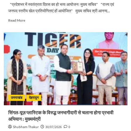
*प्रदेशभर में स्वतंत्रता दिवस का हो भव्य आयोजनः मुख्य सचिव* *राज्य एवं
जनपद स्तरीय खेल प्रतियोगिताएं हों आयोजित* मुख्य सचिव श्री आनन्द...
Read
Read More
more
about
प्रदेशभर
में
स्वतंत्रता
दिवस
का
हो
भव्य
आयोजनः
मुख्य
सचिव
उत्तराखंड
देहरादून
सिंगल-यूज़ प्लास्टिक के विरुद्ध जनभागीदारी से चलाना होगा प्रभावी
अभियान : मुख्यमंत्री
Shubham Thakur
30/07/2026
0