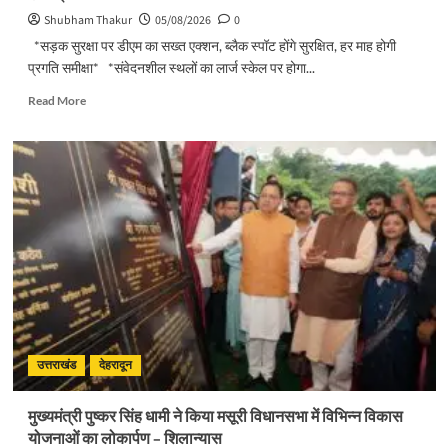
Shubham Thakur
05/08/2026
0
*सड़क सुरक्षा पर डीएम का सख्त एक्शन, ब्लैक स्पॉट होंगे सुरक्षित, हर माह होगी
प्रगति समीक्षा* *संवेदनशील स्थलों का लार्ज स्केल पर होगा...
Read
Read More
more
about
सड़क
सुरक्षा
पर
डीएम
का
सख्त
एक्शन,
ब्लैक
स्पॉट
होंगे
सुरक्षित,
हर
उत्तराखंड
देहरादून
माह
होगी
मुख्यमंत्री पुष्कर सिंह धामी ने किया मसूरी विधानसभा में विभिन्न विकास
प्रगति
योजनाओं का लोकार्पण – शिलान्यास
समीक्षा