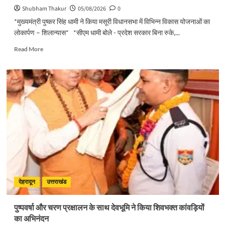
Shubham Thakur
05/08/2026
0
*मुख्यमंत्री पुष्कर सिंह धामी ने किया मसूरी विधानसभा में विभिन्न विकास योजनाओं का
लोकार्पण – शिलान्यास* *सीएम धामी बोले - प्रदेश सरकार बिना रुके,...
Read
Read More
more
about
मुख्यमंत्री
पुष्कर
सिंह
धामी
ने
किया
मसूरी
विधानसभा
में
विभिन्न
विकास
योजनाओं
देहरादून
उत्तराखंड
का
लोकार्पण
पुष्पवर्षा और चरण प्रक्षालन के साथ देवभूमि ने किया शिवभक्त कांवड़ियों
–
का अभिनंदन
शिलान्यास