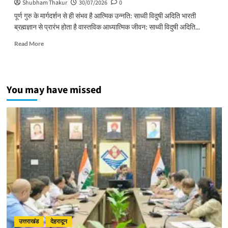
Shubham Thakur
30/07/2026
0
पूर्ण गुरु के मार्गदर्शन से ही संभव है आत्मिक उन्नति: साध्वी विदुषी अदिति भारती
ब्रह्मज्ञान से प्रारंभ होता है वास्तविक आध्यात्मिक जीवन: साध्वी विदुषी अदिति...
Read
Read More
more
about
पूर्ण
गुरु
You may have missed
के
मार्गदर्शन
से
ही
संभव
है
आत्मिक
उन्नति:
साध्वी
विदुषी
अदिति
भारती
उत्तराखंड
देहरादून