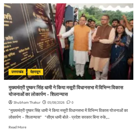
about
सड़क
सुरक्षा
पर
डीएम
का
सख्त
एक्शन,
ब्लैक
स्पॉट
होंगे
सुरक्षित,
हर
उत्तराखंड
देहरादून
माह
होगी
मुख्यमंत्री पुष्कर सिंह धामी ने किया मसूरी विधानसभा में विभिन्न विकास
प्रगति
योजनाओं का लोकार्पण – शिलान्यास
समीक्षा
Shubham Thakur
05/08/2026
0
*मुख्यमंत्री पुष्कर सिंह धामी ने किया मसूरी विधानसभा में विभिन्न विकास योजनाओं का
लोकार्पण – शिलान्यास* *सीएम धामी बोले - प्रदेश सरकार बिना रुके,...
Read
Read More
more