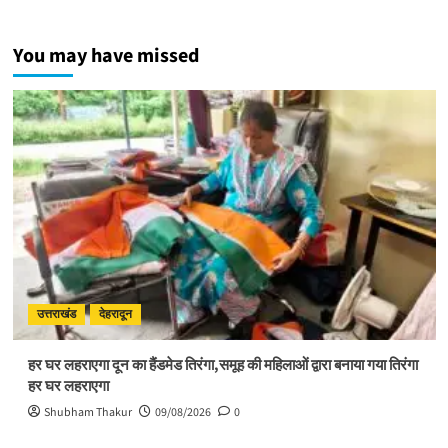
पुष्पवर्षा
और
You may have missed
चरण
प्रक्षालन
के
साथ
देवभूमि
ने
किया
शिवभक्त
कांवड़ियों
का
अभिनंदन
उत्तराखंड
देहरादून
हर घर लहराएगा दून का हैंडमेड तिरंगा,समूह की महिलाओं द्वारा बनाया गया तिरंगा
हर घर लहराएगा
Shubham Thakur
09/08/2026
0