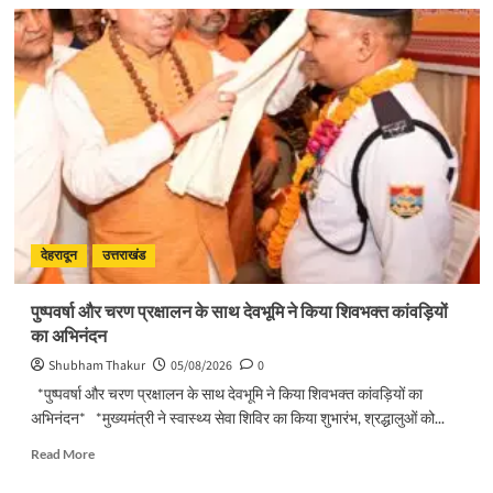
about
मुख्यमंत्री
पुष्कर
सिंह
धामी
ने
किया
मसूरी
विधानसभा
में
विभिन्न
विकास
योजनाओं
देहरादून
उत्तराखंड
का
लोकार्पण
पुष्पवर्षा और चरण प्रक्षालन के साथ देवभूमि ने किया शिवभक्त कांवड़ियों
–
का अभिनंदन
शिलान्यास
Shubham Thakur
05/08/2026
0
*पुष्पवर्षा और चरण प्रक्षालन के साथ देवभूमि ने किया शिवभक्त कांवड़ियों का
अभिनंदन* *मुख्यमंत्री ने स्वास्थ्य सेवा शिविर का किया शुभारंभ, श्रद्धालुओं को...
Read
Read More
more
about