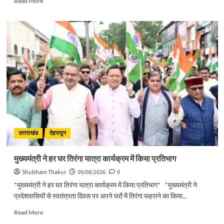
Read More
more
about
हर
घर
लहराएगा
दून
का
हैंडमेड
तिरंगा,समूह
की
महिलाओं
द्वारा
बनाया
गया
उत्तराखंड
देहरादून
तिरंगा
हर
मुख्यमंत्री ने हर घर तिरंगा यात्रा कार्यक्रम में किया प्रतिभाग
घर
लहराएगा
Shubham Thakur
09/08/2026
0
*मुख्यमंत्री ने हर घर तिरंगा यात्रा कार्यक्रम में किया प्रतिभाग* *मुख्यमंत्री ने
प्रदेशवासियों से स्वतंत्रता दिवस पर अपने घरों में तिरंगा फहराने का किया...
Read
Read More
more