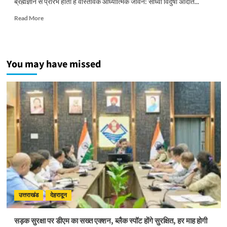
ब्रह्मज्ञान से प्रारंभ होता है वास्तविक आध्यात्मिक जीवन: साध्वी विदुषी अदिति...
Read
Read More
more
about
पूर्ण
गुरु
You may have missed
के
मार्गदर्शन
से
ही
संभव
है
आत्मिक
उन्नति:
साध्वी
विदुषी
अदिति
भारती
उत्तराखंड
देहरादून
सड़क सुरक्षा पर डीएम का सख्त एक्शन, ब्लैक स्पॉट होंगे सुरक्षित, हर माह होगी