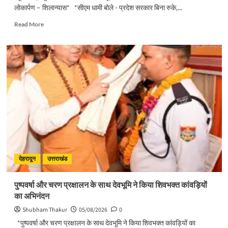
लोकार्पण – शिलान्यास* *सीएम धामी बोले - प्रदेश सरकार बिना रुके,...
Read
Read More
more
about
मुख्यमंत्री
पुष्कर
सिंह
धामी
ने
किया
मसूरी
विधानसभा
में
विभिन्न
विकास
योजनाओं
देहरादून
उत्तराखंड
का
लोकार्पण
पुष्पवर्षा और चरण प्रक्षालन के साथ देवभूमि ने किया शिवभक्त कांवड़ियों
–
का अभिनंदन
शिलान्यास
Shubham Thakur
05/08/2026
0
*पुष्पवर्षा और चरण प्रक्षालन के साथ देवभूमि ने किया शिवभक्त कांवड़ियों का