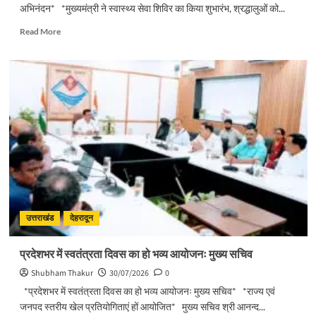
अभिनंदन* *मुख्यमंत्री ने स्वास्थ्य सेवा शिविर का किया शुभारंभ, श्रद्धालुओं को...
Read
Read More
more
about
पुष्पवर्षा
और
चरण
प्रक्षालन
के
साथ
देवभूमि
ने
किया
शिवभक्त
कांवड़ियों
का
उत्तराखंड
देहरादून
अभिनंदन
प्रदेशभर में स्वतंत्रता दिवस का हो भव्य आयोजनः मुख्य सचिव
Shubham Thakur
30/07/2026
0
*प्रदेशभर में स्वतंत्रता दिवस का हो भव्य आयोजनः मुख्य सचिव* *राज्य एवं
जनपद स्तरीय खेल प्रतियोगिताएं हों आयोजित* मुख्य सचिव श्री आनन्द...