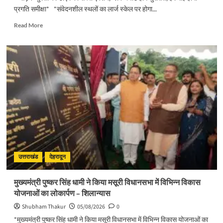
प्रगति समीक्षा* *संवेदनशील स्थलों का लार्ज स्केल पर होगा...
Read
Read More
more
about
सड़क
सुरक्षा
पर
डीएम
का
सख्त
एक्शन,
ब्लैक
स्पॉट
होंगे
सुरक्षित,
हर
उत्तराखंड
देहरादून
माह
होगी
मुख्यमंत्री पुष्कर सिंह धामी ने किया मसूरी विधानसभा में विभिन्न विकास
प्रगति
योजनाओं का लोकार्पण – शिलान्यास
समीक्षा
Shubham Thakur
05/08/2026
0
*मुख्यमंत्री पुष्कर सिंह धामी ने किया मसूरी विधानसभा में विभिन्न विकास योजनाओं का