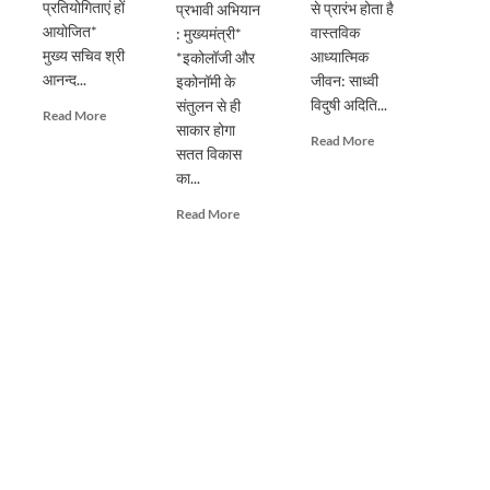
प्रतियोगिताएं हों
से प्रारंभ होता है
प्रभावी अभियान
आयोजित*
वास्तविक
: मुख्यमंत्री*
मुख्य सचिव श्री
आध्यात्मिक
*इकोलॉजी और
आनन्द...
जीवन: साध्वी
इकोनॉमी के
विदुषी अदिति...
संतुलन से ही
Read
Read More
साकार होगा
more
Read
Read More
सतत विकास
about
more
प्रदेशभर
का...
about
में
पूर्ण
Read
Read More
स्वतंत्रता
गुरु
more
दिवस
के
about
का
मार्गदर्शन
सिंगल-
हो
से
यूज़
भव्य
ही
प्लास्टिक
आयोजनः
संभव
के
मुख्य
है
विरुद्ध
सचिव
आत्मिक
जनभागीदारी
उन्नति:
से
साध्वी
चलाना
विदुषी
होगा
अदिति
प्रभावी
भारती
अभियान