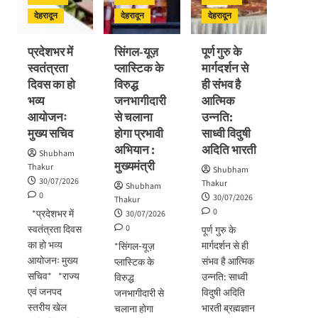
विकास
प्रगति
अभिनंदन
योजनाओं
देहरादून
देहरादून
देहरादून
समीक्षा
का
लोकार्पण
प्रदेशभर में
सिंगल-यूज़
पूर्ण गुरु के
–
स्वतंत्रता
प्लास्टिक के
मार्गदर्शन से
शिलान्यास
दिवस का हो
विरुद्ध
ही संभव है
भव्य
जनभागीदारी
आत्मिक
आयोजनः
से चलाना
उन्नति:
मुख्य सचिव
होगा प्रभावी
साध्वी विदुषी
अभियान :
अदिति भारती
Shubham
मुख्यमंत्री
Thakur
Shubham
30/07/2026
Thakur
Shubham
0
30/07/2026
Thakur
0
*प्रदेशभर में
30/07/2026
0
स्वतंत्रता दिवस
पूर्ण गुरु के
का हो भव्य
मार्गदर्शन से ही
*सिंगल-यूज़
आयोजनः मुख्य
संभव है आत्मिक
प्लास्टिक के
सचिव* *राज्य
उन्नति: साध्वी
विरुद्ध
एवं जनपद
विदुषी अदिति
जनभागीदारी से
स्तरीय खेल
भारती ब्रह्मज्ञान
चलाना होगा