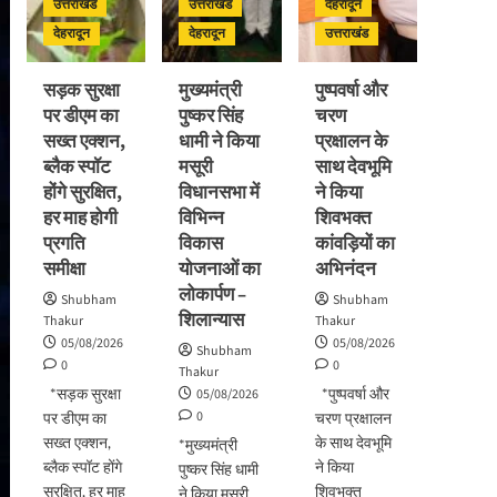
उत्तराखंड
उत्तराखंड
देहरादून
देहरादून
देहरादून
उत्तराखंड
सड़क सुरक्षा
मुख्यमंत्री
पुष्पवर्षा और
पर डीएम का
पुष्कर सिंह
चरण
सख्त एक्शन,
धामी ने किया
प्रक्षालन के
ब्लैक स्पॉट
मसूरी
साथ देवभूमि
होंगे सुरक्षित,
विधानसभा में
ने किया
हर माह होगी
विभिन्न
शिवभक्त
प्रगति
विकास
कांवड़ियों का
समीक्षा
योजनाओं का
अभिनंदन
लोकार्पण –
Shubham
Shubham
शिलान्यास
Thakur
Thakur
05/08/2026
05/08/2026
Shubham
0
0
Thakur
*सड़क सुरक्षा
*पुष्पवर्षा और
05/08/2026
0
पर डीएम का
चरण प्रक्षालन
सख्त एक्शन,
के साथ देवभूमि
*मुख्यमंत्री
ब्लैक स्पॉट होंगे
ने किया
पुष्कर सिंह धामी
सुरक्षित, हर माह
शिवभक्त
ने किया मसूरी