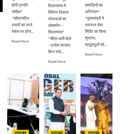
होगी प्रगति
कांवड़ियों का
विधानसभा में
समीक्षा*
अभिनंदन*
विभिन्न विकास
*संवेदनशील
*मुख्यमंत्री ने
योजनाओं का
स्थलों का लार्ज
स्वास्थ्य सेवा
लोकार्पण –
स्केल पर होगा...
शिविर का किया
शिलान्यास*
शुभारंभ,
*सीएम धामी बोले
Read
Read More
श्रद्धालुओं को...
- प्रदेश सरकार
more
बिना रुके,...
about
Read
Read More
सड़क
more
Read
Read More
सुरक्षा
about
more
पर
पुष्पवर्षा
about
डीएम
और
मुख्यमंत्री
का
चरण
पुष्कर
सख्त
प्रक्षालन
सिंह
एक्शन,
के
धामी
ब्लैक
साथ
ने
स्पॉट
देवभूमि
किया
होंगे
ने
मसूरी
सुरक्षित,
किया
विधानसभा
हर
शिवभक्त
में
माह
कांवड़ियों
विभिन्न
होगी
उत्तराखंड
उत्तराखंड
उत्तराखंड
का