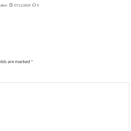
hakur
07/11/2024
0
elds are marked
*