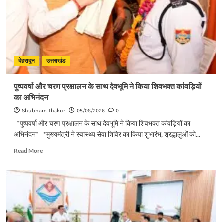
किया
मसूरी
विधानसभा
में
विभिन्न
विकास
योजनाओं
देहरादून
उत्तराखंड
का
लोकार्पण
पुष्पवर्षा और चरण प्रक्षालन के साथ देवभूमि ने किया शिवभक्त कांवड़ियों
–
का अभिनंदन
शिलान्यास
Shubham Thakur
05/08/2026
0
*पुष्पवर्षा और चरण प्रक्षालन के साथ देवभूमि ने किया शिवभक्त कांवड़ियों का
अभिनंदन* *मुख्यमंत्री ने स्वास्थ्य सेवा शिविर का किया शुभारंभ, श्रद्धालुओं को...
Read
Read More
more
about
पुष्पवर्षा
और
चरण
प्रक्षालन
के