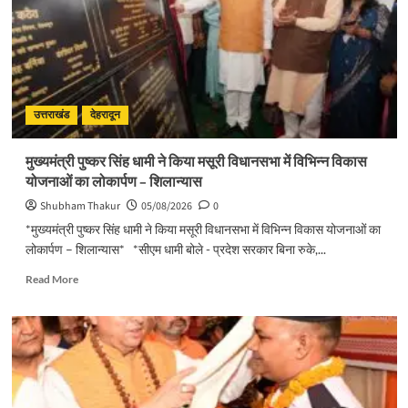
सख्त
एक्शन,
ब्लैक
स्पॉट
होंगे
सुरक्षित,
हर
उत्तराखंड
देहरादून
माह
होगी
मुख्यमंत्री पुष्कर सिंह धामी ने किया मसूरी विधानसभा में विभिन्न विकास
प्रगति
योजनाओं का लोकार्पण – शिलान्यास
समीक्षा
Shubham Thakur
05/08/2026
0
*मुख्यमंत्री पुष्कर सिंह धामी ने किया मसूरी विधानसभा में विभिन्न विकास योजनाओं का
लोकार्पण – शिलान्यास* *सीएम धामी बोले - प्रदेश सरकार बिना रुके,...
Read
Read More
more
about
मुख्यमंत्री
पुष्कर
सिंह
धामी
ने