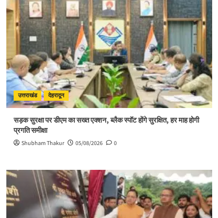
संभव
है
आत्मिक
उन्नति:
साध्वी
विदुषी
अदिति
भारती
उत्तराखंड
देहरादून
सड़क सुरक्षा पर डीएम का सख्त एक्शन, ब्लैक स्पॉट होंगे सुरक्षित, हर माह होगी
प्रगति समीक्षा
Shubham Thakur
05/08/2026
0