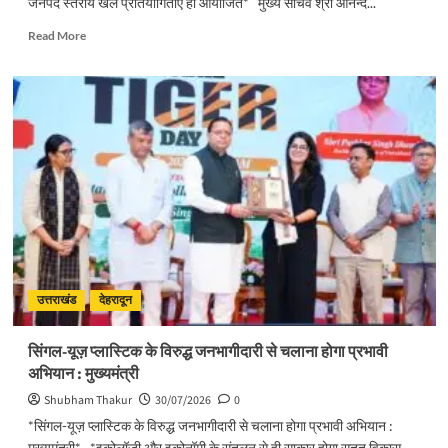
जनपद स्तरीय खेल प्रतियोगिताएं हों आयोजित* मुख्य सचिव श्री आनन्द...
Read
Read More
more
about
प्रदेशभर
में
स्वतंत्रता
दिवस
का
हो
भव्य
आयोजनः
मुख्य
सचिव
उत्तराखंड
देहरादून
सिंगल-यूज़ प्लास्टिक के विरुद्ध जनभागीदारी से चलाना होगा प्रभावी
अभियान : मुख्यमंत्री
Shubham Thakur
30/07/2026
0
*सिंगल-यूज़ प्लास्टिक के विरुद्ध जनभागीदारी से चलाना होगा प्रभावी अभियान :
मुख्यमंत्री* *इकोलॉजी और इकोनॉमी के संतुलन से ही साकार होगा सतत विकास