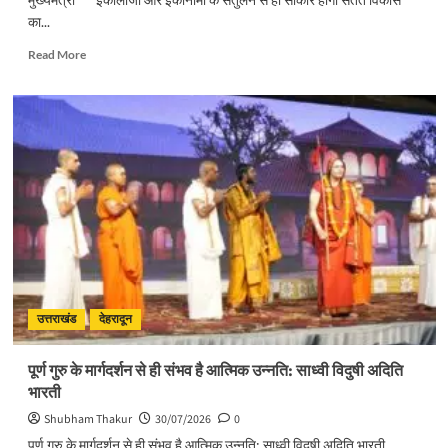
का...
Read
Read More
more
about
सिंगल-
यूज़
प्लास्टिक
के
विरुद्ध
जनभागीदारी
से
चलाना
होगा
प्रभावी
अभियान
:
उत्तराखंड
देहरादून
मुख्यमंत्री
पूर्ण गुरु के मार्गदर्शन से ही संभव है आत्मिक उन्नति: साध्वी विदुषी अदिति
भारती
Shubham Thakur
30/07/2026
0
पूर्ण गुरु के मार्गदर्शन से ही संभव है आत्मिक उन्नति: साध्वी विदुषी अदिति भारती