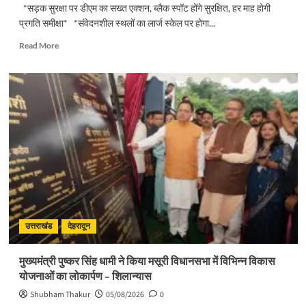
*सड़क सुरक्षा पर डीएम का सख्त एक्शन, ब्लैक स्पॉट होंगे सुरक्षित, हर माह होगी
प्रगति समीक्षा* *संवेदनशील स्थलों का लार्ज स्केल पर होगा...
Read
Read More
more
about
सड़क
सुरक्षा
पर
डीएम
का
सख्त
एक्शन,
ब्लैक
स्पॉट
होंगे
सुरक्षित,
हर
उत्तराखंड
देहरादून
माह
होगी
मुख्यमंत्री पुष्कर सिंह धामी ने किया मसूरी विधानसभा में विभिन्न विकास
प्रगति
योजनाओं का लोकार्पण – शिलान्यास
समीक्षा
Shubham Thakur
05/08/2026
0