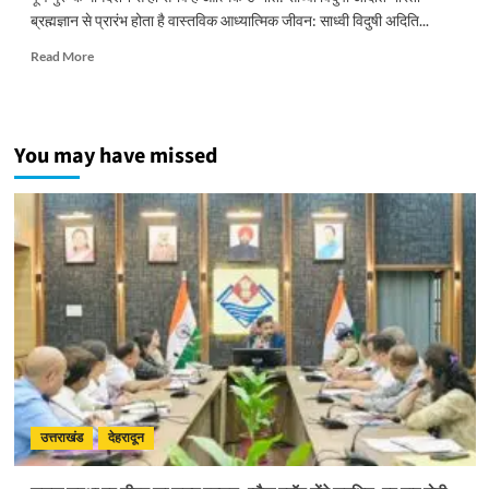
ब्रह्मज्ञान से प्रारंभ होता है वास्तविक आध्यात्मिक जीवन: साध्वी विदुषी अदिति...
Read
Read More
more
about
पूर्ण
गुरु
You may have missed
के
मार्गदर्शन
से
ही
संभव
है
आत्मिक
उन्नति:
साध्वी
विदुषी
अदिति
भारती
उत्तराखंड
देहरादून