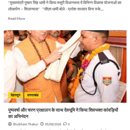
*मुख्यमंत्री पुष्कर सिंह धामी ने किया मसूरी विधानसभा में विभिन्न विकास योजनाओं का
लोकार्पण – शिलान्यास* *सीएम धामी बोले - प्रदेश सरकार बिना रुके,...
Read
Read More
more
about
मुख्यमंत्री
पुष्कर
सिंह
धामी
ने
किया
मसूरी
विधानसभा
में
विभिन्न
विकास
योजनाओं
देहरादून
उत्तराखंड
का
लोकार्पण
पुष्पवर्षा और चरण प्रक्षालन के साथ देवभूमि ने किया शिवभक्त कांवड़ियों
–
का अभिनंदन
शिलान्यास
Shubham Thakur
05/08/2026
0