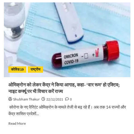
ओमिक्रोन
उत्तराखंड
में
बढ़ा
रहा
टेंशन,
युवती
के
माता-
पिता
भी
कोरोना
कोविड 19
राष्ट्रीय
से
संक्रमित;
जीनोम
ओमिक्रोन को लेकर केंद्र ने किया आगाह, कहा- ‘वार रूम’ हो एक्टिव;
सीक्वेंसिंग
नाइट कर्फ्यू पर भी विचार करें राज्य
के
लिए
Shubham Thakur
22/12/2021
0
भेजे
कोरोना के नए वैरिएंट ओमिक्रोन के मामले तेजी से बढ़ रहे हैं। अब तक 14 राज्यों और
सैंपल
केंद्र शासित प्रदेशों...
Read
Read More
more
about