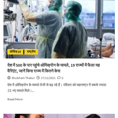
वैक्सीन
को
लेकर
आज
राज्यों
की
बड़ी
मीटिंग,
जानें-
वैक्सीनेशन
कोविड 19
राष्ट्रीय
के
रजिस्ट्रेशन
की
देश में 500 के पार पहुंचे ओमिक्रोन के मामले, 19 राज्यों में फैला यह
प्रक्रिया
वैरिएंट, जानें किस राज्‍य में कितने केस
Shubham Thakur
27/12/2021
0
देश में ओमिक्रोन के मामले तेजी से बढ़ रहे हैं। रविवार को महाराष्‍ट्र में सबसे ज्‍यादा
31 नए मामले मिले।...
Read
Read More
more
about
देश