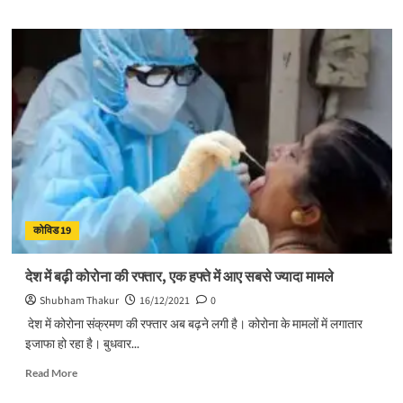
about
देहरादून
में
ओमिक्रोन
की
आहट,
एक
बुजुर्ग
दंपती
आए
कोरोना
पाजिटिव;
सैंपल
कोविड 19
जिनोम
सिक्वेंसिंग
के
देश में बढ़ी कोरोना की रफ्तार, एक हफ्ते में आए सबसे ज्यादा मामले
लिए
Shubham Thakur
16/12/2021
0
भेजे
देश में कोरोना संक्रमण की रफ्तार अब बढ़ने लगी है। कोरोना के मामलों में लगातार
इजाफा हो रहा है। बुधवार...
Read
Read More
more