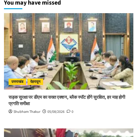
You may have missed
के
मार्गदर्शन
से
ही
संभव
है
आत्मिक
उन्नति:
साध्वी
विदुषी
अदिति
भारती
उत्तराखंड
देहरादून
सड़क सुरक्षा पर डीएम का सख्त एक्शन, ब्लैक स्पॉट होंगे सुरक्षित, हर माह होगी
प्रगति समीक्षा
Shubham Thakur
05/08/2026
0