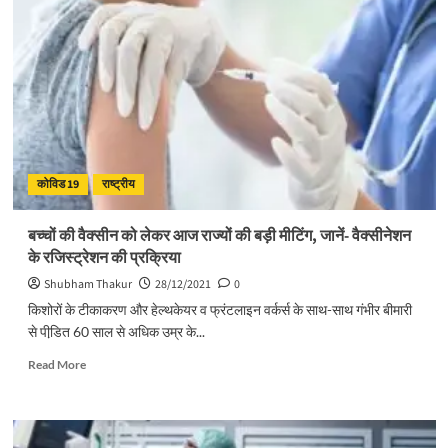
कोरोना
का
उछाल,
मंगलवार
को
आए
44
नए
मामले;
कोविड 19
राष्ट्रीय
सबसे
ज्‍यादा
25
बच्चों की वैक्सीन को लेकर आज राज्यों की बड़ी मीटिंग, जानें- वैक्सीनेशन
नए
के रजिस्ट्रेशन की प्रक्रिया
संक्रमित
देहरादून
Shubham Thakur
28/12/2021
0
में
किशोरों के टीकाकरण और हेल्थकेयर व फ्रंटलाइन वर्कर्स के साथ-साथ गंभीर बीमारी
मिले
से पीडि़त 60 साल से अधिक उम्र के...
Read
Read More
more
about
बच्चों
की