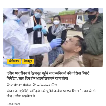
about
उत्‍तराखंड
में
फिर
बढ़ा
कोरोना
का
ग्राफ,
देहरादून
में
आए
कोरोना
के
कोविड 19
देहरादून
11
नए
मामले
दक्षिण अफ्रीका से देहरादून पहुंचे सात व्यक्तियों की कोरोना रिपोर्ट
निगेटिव, सात दिन होम आइसोलेशन में रहना होगा
Shubham Thakur
02/12/2021
0
कोरोना के नए वैरिएंट ओमिक्रोन की चुनौती के बीच स्वास्थ्य विभाग ने राहत की सांस
ली है। दक्षिण अफ्रीका से...
Read
Read More