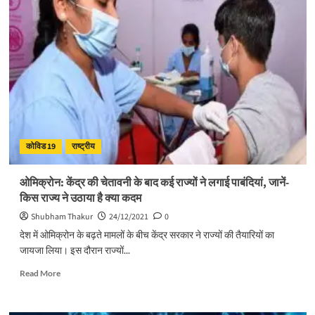
में
500
के
पार
पहुंचे
ओमिक्रोन
के
मामले,
19
राज्यों
में
कोविड 19
राष्ट्रीय
फैला
यह
वैरिएंट,
ओमिक्रोन: केंद्र की चेतावनी के बाद कई राज्यों ने लगाई पाबंदियां, जानें-
जानें
किस राज्य ने उठाया है क्या कदम
किस
राज्‍य
Shubham Thakur
24/12/2021
0
में
देश में ओमिक्रोन के बढ़ते मामलों के बीच केंद्र सरकार ने राज्यों की तैयारियों का
कितने
जायजा लिया। इस दौरान राज्यों...
केस
Read
Read More
more
about
ओमिक्रोन: