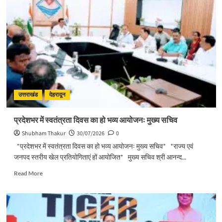
चरण
प्रक्षालन
के
साथ
देवभूमि
ने
किया
शिवभक्त
कांवड़ियों
का
उत्तराखंड
देहरादून
अभिनंदन
प्रदेशभर में स्वतंत्रता दिवस का हो भव्य आयोजनः मुख्य सचिव
Shubham Thakur
30/07/2026
0
*प्रदेशभर में स्वतंत्रता दिवस का हो भव्य आयोजनः मुख्य सचिव* *राज्य एवं
जनपद स्तरीय खेल प्रतियोगिताएं हों आयोजित* मुख्य सचिव श्री आनन्द...
Read
Read More
more
about
प्रदेशभर
में
स्वतंत्रता