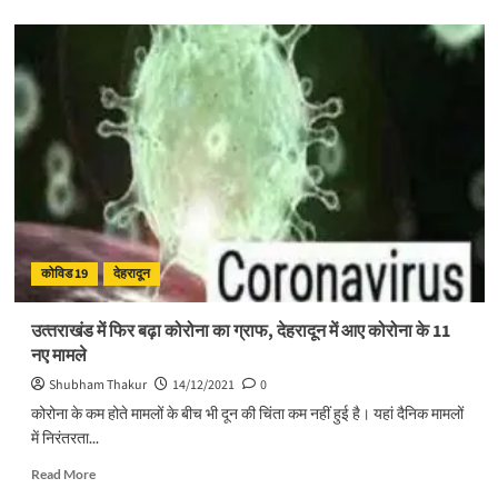
about
देश
में
बढ़ी
कोरोना
की
रफ्तार,
एक
हफ्ते
में
आए
सबसे
ज्यादा
कोविड 19
देहरादून
मामले
उत्‍तराखंड में फिर बढ़ा कोरोना का ग्राफ, देहरादून में आए कोरोना के 11
नए मामले
Shubham Thakur
14/12/2021
0
कोरोना के कम होते मामलों के बीच भी दून की चिंता कम नहीं हुई है। यहां दैनिक मामलों
में निरंतरता...
Read
Read More
more