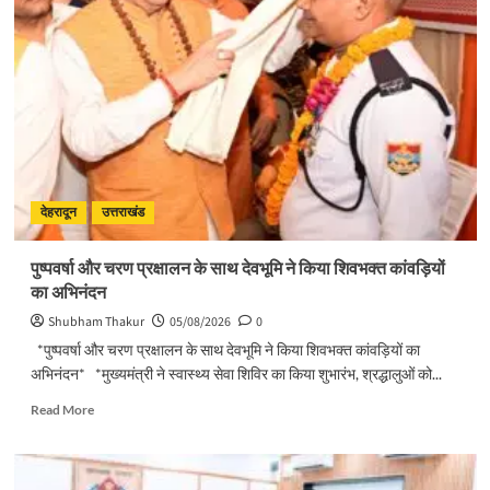
पुष्कर
सिंह
धामी
ने
किया
मसूरी
विधानसभा
में
विभिन्न
विकास
योजनाओं
देहरादून
उत्तराखंड
का
लोकार्पण
पुष्पवर्षा और चरण प्रक्षालन के साथ देवभूमि ने किया शिवभक्त कांवड़ियों
–
का अभिनंदन
शिलान्यास
Shubham Thakur
05/08/2026
0
*पुष्पवर्षा और चरण प्रक्षालन के साथ देवभूमि ने किया शिवभक्त कांवड़ियों का
अभिनंदन* *मुख्यमंत्री ने स्वास्थ्य सेवा शिविर का किया शुभारंभ, श्रद्धालुओं को...
Read
Read More
more
about
पुष्पवर्षा
और