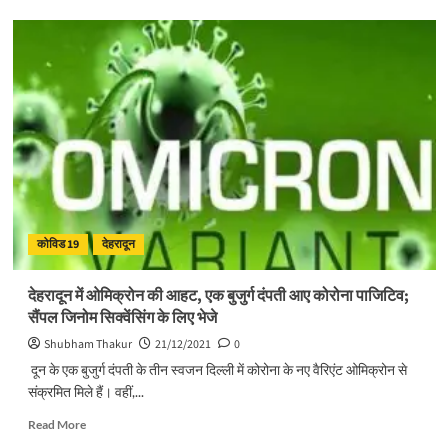
ओमिक्रोन
को
लेकर
केंद्र
ने
किया
आगाह,
कहा-
‘वार
रूम’
हो
एक्टिव;
कोविड 19
देहरादून
नाइट
कर्फ्यू
पर
देहरादून में ओमिक्रोन की आहट, एक बुजुर्ग दंपती आए कोरोना पाजिटिव;
भी
सैंपल जिनोम सिक्वेंसिंग के लिए भेजे
विचार
करें
Shubham Thakur
21/12/2021
0
राज्य
दून के एक बुजुर्ग दंपती के तीन स्वजन दिल्ली में कोरोना के नए वैरिएंट ओमिक्रोन से
संक्रमित मिले हैं। वहीं,...
Read
Read More
more