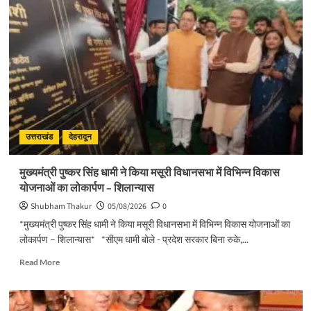
सुरक्षा
पर
डीएम
का
सख्त
एक्शन,
ब्लैक
स्पॉट
होंगे
सुरक्षित,
हर
उत्तराखंड
देहरादून
माह
होगी
मुख्यमंत्री पुष्कर सिंह धामी ने किया मसूरी विधानसभा में विभिन्न विकास
प्रगति
योजनाओं का लोकार्पण – शिलान्यास
समीक्षा
Shubham Thakur
05/08/2026
0
*मुख्यमंत्री पुष्कर सिंह धामी ने किया मसूरी विधानसभा में विभिन्न विकास योजनाओं का
लोकार्पण – शिलान्यास* *सीएम धामी बोले - प्रदेश सरकार बिना रुके,...
Read
Read More
more
about
मुख्यमंत्री