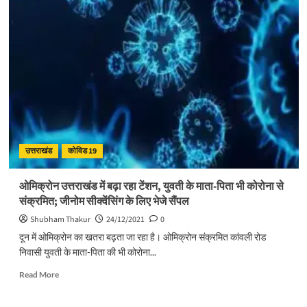
केंद्र
की
चेतावनी
के
बाद
कई
राज्यों
ने
लगाई
पाबंदियां,
जानें-
उत्तराखंड
कोविड 19
किस
राज्य
ने
ओमिक्रोन उत्तराखंड में बढ़ा रहा टेंशन, युवती के माता-पिता भी कोरोना से
उठाया
संक्रमित; जीनोम सीक्वेंसिंग के लिए भेजे सैंपल
है
क्या
Shubham Thakur
24/12/2021
0
कदम
दून में ओमिक्रोन का खतरा बढ़ता जा रहा है। ओमिक्रोन संक्रमित कांवली रोड
निवासी युवती के माता-पिता की भी कोरोना...
Read
Read More
more
about