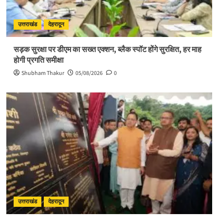
उत्तराखंड
देहरादून
सड़क सुरक्षा पर डीएम का सख्त एक्शन, ब्लैक स्पॉट होंगे सुरक्षित, हर माह
होगी प्रगति समीक्षा
Shubham Thakur
05/08/2026
0
उत्तराखंड
देहरादून