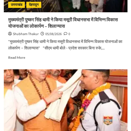
हर
उत्तराखंड
देहरादून
माह
होगी
मुख्यमंत्री पुष्कर सिंह धामी ने किया मसूरी विधानसभा में विभिन्न विकास
प्रगति
योजनाओं का लोकार्पण – शिलान्यास
समीक्षा
Shubham Thakur
05/08/2026
0
*मुख्यमंत्री पुष्कर सिंह धामी ने किया मसूरी विधानसभा में विभिन्न विकास योजनाओं का
लोकार्पण – शिलान्यास* *सीएम धामी बोले - प्रदेश सरकार बिना रुके,...
Read
Read More
more
about
मुख्यमंत्री
पुष्कर
सिंह
धामी
ने
किया
मसूरी
विधानसभा
में
विभिन्न
विकास