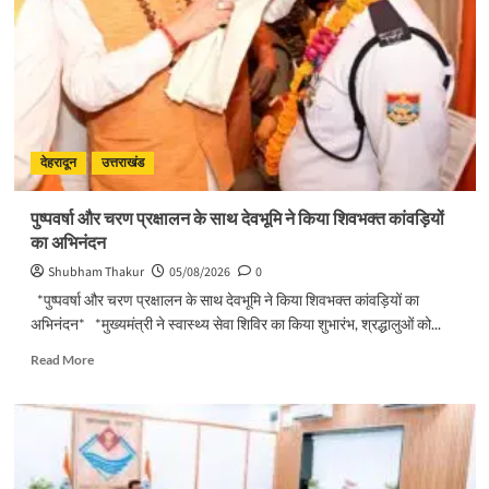
ने
किया
मसूरी
विधानसभा
में
विभिन्न
विकास
योजनाओं
देहरादून
उत्तराखंड
का
लोकार्पण
पुष्पवर्षा और चरण प्रक्षालन के साथ देवभूमि ने किया शिवभक्त कांवड़ियों
–
का अभिनंदन
शिलान्यास
Shubham Thakur
05/08/2026
0
*पुष्पवर्षा और चरण प्रक्षालन के साथ देवभूमि ने किया शिवभक्त कांवड़ियों का
अभिनंदन* *मुख्यमंत्री ने स्वास्थ्य सेवा शिविर का किया शुभारंभ, श्रद्धालुओं को...
Read
Read More
more
about
पुष्पवर्षा
और
चरण
प्रक्षालन