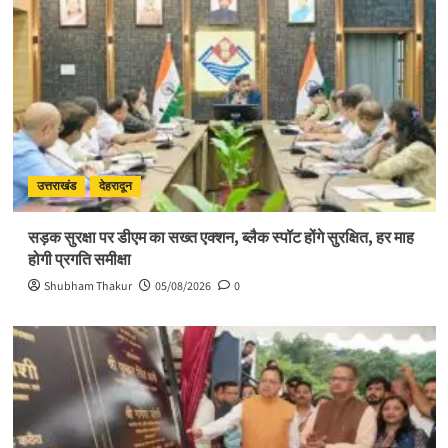
उत्तराखंड
देहरादून
सड़क सुरक्षा पर डीएम का सख्त एक्शन, ब्लैक स्पॉट होंगे सुरक्षित, हर माह
होगी प्रगति समीक्षा
Shubham Thakur
05/08/2026
0