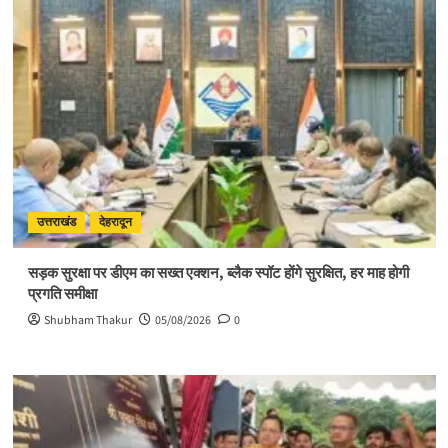
से
ही
संभव
है
आत्मिक
उन्नति:
साध्वी
विदुषी
अदिति
भारती
उत्तराखंड
देहरादून
सड़क सुरक्षा पर डीएम का सख्त एक्शन, ब्लैक स्पॉट होंगे सुरक्षित, हर माह होगी
प्रगति समीक्षा
Shubham Thakur
05/08/2026
0