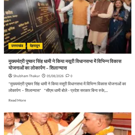
का
सख्त
एक्शन,
ब्लैक
स्पॉट
होंगे
सुरक्षित,
हर
उत्तराखंड
देहरादून
माह
होगी
मुख्यमंत्री पुष्कर सिंह धामी ने किया मसूरी विधानसभा में विभिन्न विकास
प्रगति
योजनाओं का लोकार्पण – शिलान्यास
समीक्षा
Shubham Thakur
05/08/2026
0
*मुख्यमंत्री पुष्कर सिंह धामी ने किया मसूरी विधानसभा में विभिन्न विकास योजनाओं का
लोकार्पण – शिलान्यास* *सीएम धामी बोले - प्रदेश सरकार बिना रुके,...
Read
Read More
more
about
मुख्यमंत्री
पुष्कर
सिंह
धामी