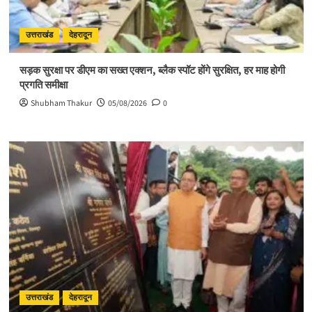
भारती
उत्तराखंड
देहरादून
सड़क सुरक्षा पर डीएम का सख्त एक्शन, ब्लैक स्पॉट होंगे सुरक्षित, हर माह होगी
प्रगति समीक्षा
Shubham Thakur
05/08/2026
0
उत्तराखंड
देहरादून