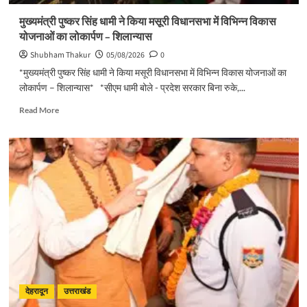
होगी
मुख्यमंत्री पुष्कर सिंह धामी ने किया मसूरी विधानसभा में विभिन्न विकास
प्रगति
योजनाओं का लोकार्पण – शिलान्यास
समीक्षा
Shubham Thakur
05/08/2026
0
*मुख्यमंत्री पुष्कर सिंह धामी ने किया मसूरी विधानसभा में विभिन्न विकास योजनाओं का
लोकार्पण – शिलान्यास* *सीएम धामी बोले - प्रदेश सरकार बिना रुके,...
Read
Read More
more
about
मुख्यमंत्री
पुष्कर
सिंह
धामी
ने
किया
मसूरी
विधानसभा
में
विभिन्न
विकास
योजनाओं
देहरादून
उत्तराखंड
का