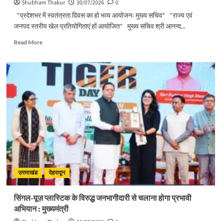
Shubham Thakur
30/07/2026
0
*प्रदेशभर में स्वतंत्रता दिवस का हो भव्य आयोजनः मुख्य सचिव* *राज्य एवं
जनपद स्तरीय खेल प्रतियोगिताएं हों आयोजित* मुख्य सचिव श्री आनन्द...
Read
Read More
more
about
प्रदेशभर
में
स्वतंत्रता
दिवस
का
हो
भव्य
आयोजनः
मुख्य
सचिव
उत्तराखंड
देहरादून
सिंगल-यूज़ प्लास्टिक के विरुद्ध जनभागीदारी से चलाना होगा प्रभावी
अभियान : मुख्यमंत्री