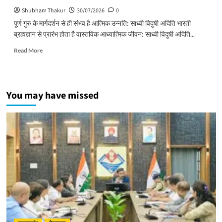
Shubham Thakur
30/07/2026
0
पूर्ण गुरु के मार्गदर्शन से ही संभव है आत्मिक उन्नति: साध्वी विदुषी अदिति भारती
ब्रह्मज्ञान से प्रारंभ होता है वास्तविक आध्यात्मिक जीवन: साध्वी विदुषी अदिति...
Read
Read More
more
about
पूर्ण
गुरु
You may have missed
के
मार्गदर्शन
से
ही
संभव
है
आत्मिक
उन्नति:
साध्वी
विदुषी
अदिति
भारती