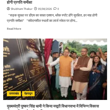
होगी प्रगति समीक्षा
Shubham Thakur
05/08/2026
0
*सड़क सुरक्षा पर डीएम का सख्त एक्शन, ब्लैक स्पॉट होंगे सुरक्षित, हर माह होगी
प्रगति समीक्षा* *संवेदनशील स्थलों का लार्ज स्केल पर होगा...
Read
Read More
more
about
सड़क
सुरक्षा
पर
डीएम
का
सख्त
एक्शन,
ब्लैक
स्पॉट
होंगे
सुरक्षित,
हर
उत्तराखंड
देहरादून
माह
होगी
मुख्यमंत्री पुष्कर सिंह धामी ने किया मसूरी विधानसभा में विभिन्न विकास
प्रगति