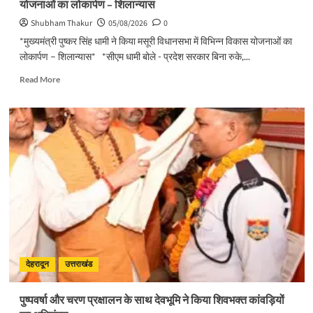
योजनाओं का लोकार्पण – शिलान्यास
समीक्षा
Shubham Thakur
05/08/2026
0
*मुख्यमंत्री पुष्कर सिंह धामी ने किया मसूरी विधानसभा में विभिन्न विकास योजनाओं का
लोकार्पण – शिलान्यास* *सीएम धामी बोले - प्रदेश सरकार बिना रुके,...
Read
Read More
more
about
मुख्यमंत्री
पुष्कर
सिंह
धामी
ने
किया
मसूरी
विधानसभा
में
विभिन्न
विकास
योजनाओं
देहरादून
उत्तराखंड
का
लोकार्पण
पुष्पवर्षा और चरण प्रक्षालन के साथ देवभूमि ने किया शिवभक्त कांवड़ियों
–