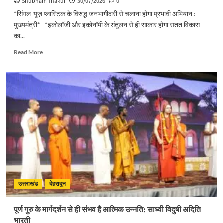
Shubham Thakur
30/07/2026
0
*सिंगल-यूज़ प्लास्टिक के विरुद्ध जनभागीदारी से चलाना होगा प्रभावी अभियान :
मुख्यमंत्री* *इकोलॉजी और इकोनॉमी के संतुलन से ही साकार होगा सतत विकास
का...
Read
Read More
more
about
सिंगल-
यूज़
प्लास्टिक
के
विरुद्ध
जनभागीदारी
से
चलाना
होगा
प्रभावी
अभियान
:
उत्तराखंड
देहरादून
मुख्यमंत्री
पूर्ण गुरु के मार्गदर्शन से ही संभव है आत्मिक उन्नति: साध्वी विदुषी अदिति
भारती