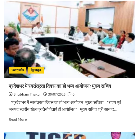
पुष्पवर्षा
और
चरण
प्रक्षालन
के
साथ
देवभूमि
ने
किया
शिवभक्त
कांवड़ियों
का
उत्तराखंड
देहरादून
अभिनंदन
प्रदेशभर में स्वतंत्रता दिवस का हो भव्य आयोजनः मुख्य सचिव
Shubham Thakur
30/07/2026
0
*प्रदेशभर में स्वतंत्रता दिवस का हो भव्य आयोजनः मुख्य सचिव* *राज्य एवं
जनपद स्तरीय खेल प्रतियोगिताएं हों आयोजित* मुख्य सचिव श्री आनन्द...
Read
Read More
more
about
प्रदेशभर