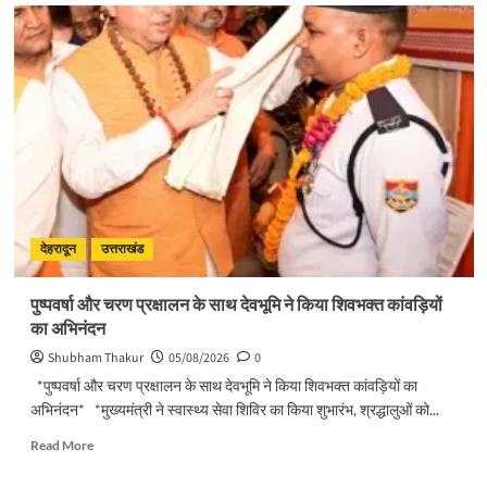
मुख्यमंत्री
पुष्कर
सिंह
धामी
ने
किया
मसूरी
विधानसभा
में
विभिन्न
विकास
योजनाओं
देहरादून
उत्तराखंड
का
लोकार्पण
पुष्पवर्षा और चरण प्रक्षालन के साथ देवभूमि ने किया शिवभक्त कांवड़ियों
–
का अभिनंदन
शिलान्यास
Shubham Thakur
05/08/2026
0
*पुष्पवर्षा और चरण प्रक्षालन के साथ देवभूमि ने किया शिवभक्त कांवड़ियों का
अभिनंदन* *मुख्यमंत्री ने स्वास्थ्य सेवा शिविर का किया शुभारंभ, श्रद्धालुओं को...
Read
Read More
more
about