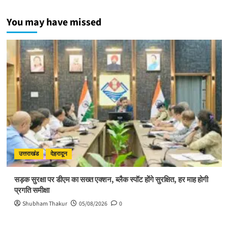
पूर्ण
गुरु
You may have missed
के
मार्गदर्शन
से
ही
संभव
है
आत्मिक
उन्नति:
साध्वी
विदुषी
अदिति
भारती
उत्तराखंड
देहरादून
सड़क सुरक्षा पर डीएम का सख्त एक्शन, ब्लैक स्पॉट होंगे सुरक्षित, हर माह होगी
प्रगति समीक्षा
Shubham Thakur
05/08/2026
0