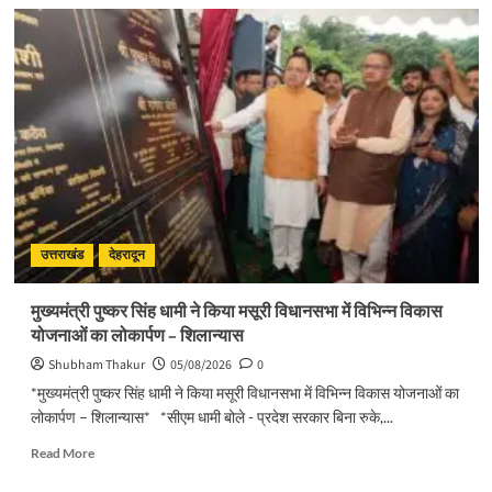
about
सड़क
सुरक्षा
पर
डीएम
का
सख्त
एक्शन,
ब्लैक
स्पॉट
होंगे
सुरक्षित,
हर
उत्तराखंड
देहरादून
माह
होगी
मुख्यमंत्री पुष्कर सिंह धामी ने किया मसूरी विधानसभा में विभिन्न विकास
प्रगति
योजनाओं का लोकार्पण – शिलान्यास
समीक्षा
Shubham Thakur
05/08/2026
0
*मुख्यमंत्री पुष्कर सिंह धामी ने किया मसूरी विधानसभा में विभिन्न विकास योजनाओं का
लोकार्पण – शिलान्यास* *सीएम धामी बोले - प्रदेश सरकार बिना रुके,...
Read
Read More
more
about