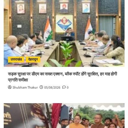
ही
संभव
है
आत्मिक
उन्नति:
साध्वी
विदुषी
अदिति
भारती
उत्तराखंड
देहरादून
सड़क सुरक्षा पर डीएम का सख्त एक्शन, ब्लैक स्पॉट होंगे सुरक्षित, हर माह होगी
प्रगति समीक्षा
Shubham Thakur
05/08/2026
0