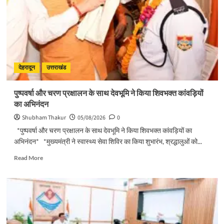
ने
किया
मसूरी
विधानसभा
में
विभिन्न
विकास
योजनाओं
देहरादून
उत्तराखंड
का
लोकार्पण
पुष्पवर्षा और चरण प्रक्षालन के साथ देवभूमि ने किया शिवभक्त कांवड़ियों
–
का अभिनंदन
शिलान्यास
Shubham Thakur
05/08/2026
0
*पुष्पवर्षा और चरण प्रक्षालन के साथ देवभूमि ने किया शिवभक्त कांवड़ियों का
अभिनंदन* *मुख्यमंत्री ने स्वास्थ्य सेवा शिविर का किया शुभारंभ, श्रद्धालुओं को...
Read
Read More
more
about
पुष्पवर्षा
और
चरण
प्रक्षालन
के