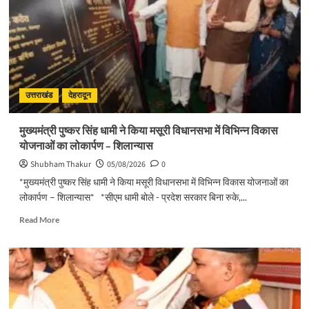
का
सख्त
एक्शन,
ब्लैक
स्पॉट
होंगे
सुरक्षित,
हर
उत्तराखंड
देहरादून
माह
होगी
मुख्यमंत्री पुष्कर सिंह धामी ने किया मसूरी विधानसभा में विभिन्न विकास
प्रगति
योजनाओं का लोकार्पण – शिलान्यास
समीक्षा
Shubham Thakur
05/08/2026
0
*मुख्यमंत्री पुष्कर सिंह धामी ने किया मसूरी विधानसभा में विभिन्न विकास योजनाओं का
लोकार्पण – शिलान्यास* *सीएम धामी बोले - प्रदेश सरकार बिना रुके,...
Read
Read More
more
about
मुख्यमंत्री
पुष्कर
सिंह
धामी