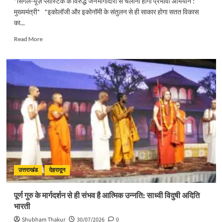
*सिंगल-यूज़ प्लास्टिक के विरुद्ध जनभागीदारी से चलाना होगा प्रभावी अभियान :
मुख्यमंत्री* *इकोलॉजी और इकोनॉमी के संतुलन से ही साकार होगा सतत विकास
का...
Read
Read More
more
about
सिंगल-
यूज़
प्लास्टिक
के
विरुद्ध
जनभागीदारी
से
चलाना
होगा
प्रभावी
अभियान
:
उत्तराखंड
देहरादून
मुख्यमंत्री
पूर्ण गुरु के मार्गदर्शन से ही संभव है आत्मिक उन्नति: साध्वी विदुषी अदिति
भारती
Shubham Thakur
30/07/2026
0