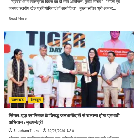
*प्रदेशभर में स्वतंत्रता दिवस का हो भव्य आयोजनः मुख्य सचिव* *राज्य एवं
जनपद स्तरीय खेल प्रतियोगिताएं हों आयोजित* मुख्य सचिव श्री आनन्द...
Read
Read More
more
about
प्रदेशभर
में
स्वतंत्रता
दिवस
का
हो
भव्य
आयोजनः
मुख्य
सचिव
उत्तराखंड
देहरादून
सिंगल-यूज़ प्लास्टिक के विरुद्ध जनभागीदारी से चलाना होगा प्रभावी
अभियान : मुख्यमंत्री
Shubham Thakur
30/07/2026
0