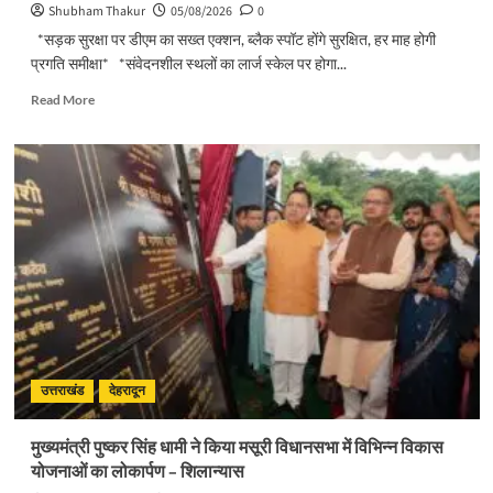
Shubham Thakur
05/08/2026
0
*सड़क सुरक्षा पर डीएम का सख्त एक्शन, ब्लैक स्पॉट होंगे सुरक्षित, हर माह होगी
प्रगति समीक्षा* *संवेदनशील स्थलों का लार्ज स्केल पर होगा...
Read
Read More
more
about
सड़क
सुरक्षा
पर
डीएम
का
सख्त
एक्शन,
ब्लैक
स्पॉट
होंगे
सुरक्षित,
हर
उत्तराखंड
देहरादून
माह
होगी
मुख्यमंत्री पुष्कर सिंह धामी ने किया मसूरी विधानसभा में विभिन्न विकास
प्रगति
योजनाओं का लोकार्पण – शिलान्यास
समीक्षा