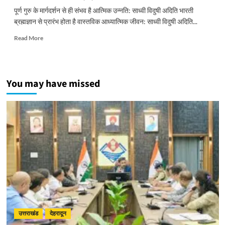
पूर्ण गुरु के मार्गदर्शन से ही संभव है आत्मिक उन्नति: साध्वी विदुषी अदिति भारती
ब्रह्मज्ञान से प्रारंभ होता है वास्तविक आध्यात्मिक जीवन: साध्वी विदुषी अदिति...
Read
Read More
more
about
पूर्ण
गुरु
You may have missed
के
मार्गदर्शन
से
ही
संभव
है
आत्मिक
उन्नति:
साध्वी
विदुषी
अदिति
भारती
उत्तराखंड
देहरादून