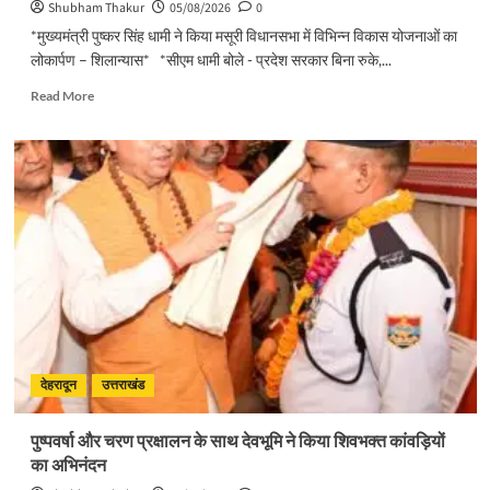
Shubham Thakur
05/08/2026
0
*मुख्यमंत्री पुष्कर सिंह धामी ने किया मसूरी विधानसभा में विभिन्न विकास योजनाओं का
लोकार्पण – शिलान्यास* *सीएम धामी बोले - प्रदेश सरकार बिना रुके,...
Read
Read More
more
about
मुख्यमंत्री
पुष्कर
सिंह
धामी
ने
किया
मसूरी
विधानसभा
में
विभिन्न
विकास
योजनाओं
देहरादून
उत्तराखंड
का
लोकार्पण
पुष्पवर्षा और चरण प्रक्षालन के साथ देवभूमि ने किया शिवभक्त कांवड़ियों
–
का अभिनंदन
शिलान्यास