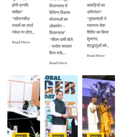
होगी प्रगति
कांवड़ियों का
विधानसभा में
समीक्षा*
अभिनंदन*
विभिन्न विकास
*संवेदनशील
*मुख्यमंत्री ने
योजनाओं का
स्थलों का लार्ज
स्वास्थ्य सेवा
लोकार्पण –
स्केल पर होगा...
शिविर का किया
शिलान्यास*
शुभारंभ,
*सीएम धामी बोले
Read
Read More
श्रद्धालुओं को...
- प्रदेश सरकार
more
बिना रुके,...
about
Read
Read More
सड़क
more
Read
Read More
सुरक्षा
about
more
पर
पुष्पवर्षा
about
डीएम
और
मुख्यमंत्री
का
चरण
पुष्कर
सख्त
प्रक्षालन
सिंह
एक्शन,
के
धामी
ब्लैक
साथ
ने
स्पॉट
देवभूमि
किया
होंगे
ने
मसूरी
सुरक्षित,
किया
विधानसभा
हर
शिवभक्त
में
माह
कांवड़ियों
विभिन्न
होगी
उत्तराखंड
उत्तराखंड
उत्तराखंड
का