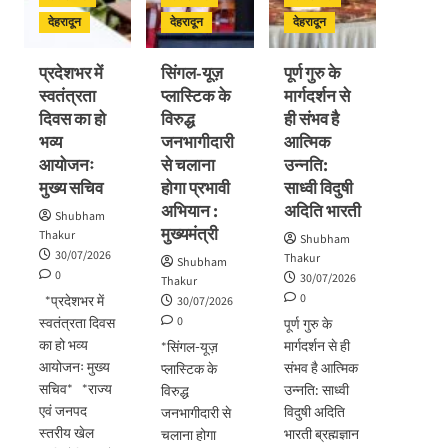
विकास
प्रगति
अभिनंदन
योजनाओं
देहरादून
देहरादून
देहरादून
समीक्षा
का
लोकार्पण
प्रदेशभर में
सिंगल-यूज़
पूर्ण गुरु के
–
स्वतंत्रता
प्लास्टिक के
मार्गदर्शन से
शिलान्यास
दिवस का हो
विरुद्ध
ही संभव है
भव्य
जनभागीदारी
आत्मिक
आयोजनः
से चलाना
उन्नति:
मुख्य सचिव
होगा प्रभावी
साध्वी विदुषी
अभियान :
अदिति भारती
Shubham
मुख्यमंत्री
Thakur
Shubham
30/07/2026
Thakur
Shubham
0
30/07/2026
Thakur
0
*प्रदेशभर में
30/07/2026
0
स्वतंत्रता दिवस
पूर्ण गुरु के
का हो भव्य
मार्गदर्शन से ही
*सिंगल-यूज़
आयोजनः मुख्य
संभव है आत्मिक
प्लास्टिक के
सचिव* *राज्य
उन्नति: साध्वी
विरुद्ध
एवं जनपद
विदुषी अदिति
जनभागीदारी से
स्तरीय खेल
भारती ब्रह्मज्ञान
चलाना होगा