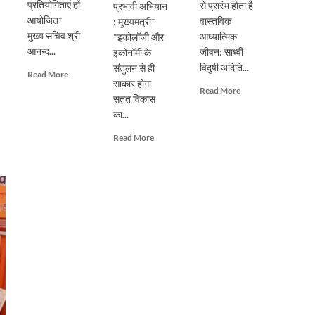
प्रतियोगिताएं हों
से प्रारंभ होता है
प्रभावी अभियान
आयोजित*
वास्तविक
: मुख्यमंत्री*
मुख्य सचिव श्री
आध्यात्मिक
*इकोलॉजी और
आनन्द...
जीवन: साध्वी
इकोनॉमी के
विदुषी अदिति...
संतुलन से ही
Read
Read More
साकार होगा
more
Read
Read More
सतत विकास
about
more
प्रदेशभर
का...
about
में
पूर्ण
Read
Read More
स्वतंत्रता
गुरु
more
दिवस
के
about
का
मार्गदर्शन
सिंगल-
हो
से
यूज़
भव्य
ही
प्लास्टिक
आयोजनः
संभव
के
मुख्य
है
विरुद्ध
सचिव
आत्मिक
जनभागीदारी
उन्नति:
से
साध्वी
चलाना
विदुषी
होगा
अदिति
प्रभावी
भारती
अभियान