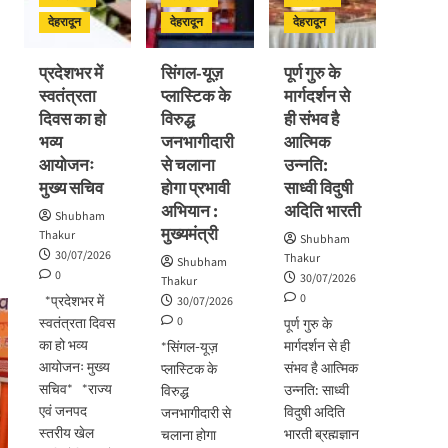
विकास
प्रगति
अभिनंदन
योजनाओं
देहरादून
देहरादून
देहरादून
समीक्षा
का
लोकार्पण
प्रदेशभर में
सिंगल-यूज़
पूर्ण गुरु के
–
स्वतंत्रता
प्लास्टिक के
मार्गदर्शन से
शिलान्यास
दिवस का हो
विरुद्ध
ही संभव है
भव्य
जनभागीदारी
आत्मिक
आयोजनः
से चलाना
उन्नति:
मुख्य सचिव
होगा प्रभावी
साध्वी विदुषी
अभियान :
अदिति भारती
Shubham
मुख्यमंत्री
Thakur
Shubham
30/07/2026
Thakur
Shubham
0
30/07/2026
Thakur
0
*प्रदेशभर में
30/07/2026
0
स्वतंत्रता दिवस
पूर्ण गुरु के
का हो भव्य
मार्गदर्शन से ही
*सिंगल-यूज़
आयोजनः मुख्य
संभव है आत्मिक
प्लास्टिक के
सचिव* *राज्य
उन्नति: साध्वी
विरुद्ध
एवं जनपद
विदुषी अदिति
जनभागीदारी से
स्तरीय खेल
भारती ब्रह्मज्ञान
चलाना होगा