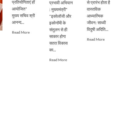
प्रतियोगिताएं हों
से प्रारंभ होता है
प्रभावी अभियान
आयोजित*
वास्तविक
: मुख्यमंत्री*
मुख्य सचिव श्री
आध्यात्मिक
*इकोलॉजी और
आनन्द...
जीवन: साध्वी
इकोनॉमी के
विदुषी अदिति...
संतुलन से ही
Read
Read More
साकार होगा
more
Read
Read More
सतत विकास
about
more
प्रदेशभर
का...
about
में
पूर्ण
Read
Read More
स्वतंत्रता
गुरु
more
दिवस
के
about
का
मार्गदर्शन
सिंगल-
हो
से
यूज़
भव्य
ही
प्लास्टिक
आयोजनः
संभव
के
मुख्य
है
विरुद्ध
सचिव
आत्मिक
जनभागीदारी
उन्नति:
से
साध्वी
चलाना
विदुषी
होगा
अदिति
प्रभावी
भारती
अभियान