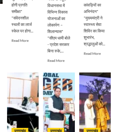
होगी प्रगति
कांवड़ियों का
विधानसभा में
समीक्षा*
अभिनंदन*
विभिन्न विकास
*संवेदनशील
*मुख्यमंत्री ने
योजनाओं का
स्थलों का लार्ज
स्वास्थ्य सेवा
लोकार्पण –
स्केल पर होगा...
शिविर का किया
शिलान्यास*
शुभारंभ,
*सीएम धामी बोले
Read
Read More
श्रद्धालुओं को...
- प्रदेश सरकार
more
बिना रुके,...
about
Read
Read More
सड़क
more
Read
Read More
सुरक्षा
about
more
पर
पुष्पवर्षा
about
डीएम
और
मुख्यमंत्री
का
चरण
पुष्कर
सख्त
प्रक्षालन
सिंह
एक्शन,
के
धामी
ब्लैक
साथ
ने
स्पॉट
देवभूमि
किया
होंगे
ने
मसूरी
सुरक्षित,
किया
विधानसभा
हर
शिवभक्त
में
माह
कांवड़ियों
विभिन्न
होगी
उत्तराखंड
उत्तराखंड
उत्तराखंड
का