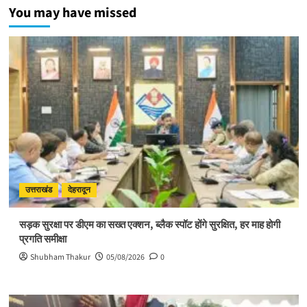
गुरु
You may have missed
के
मार्गदर्शन
से
ही
संभव
है
आत्मिक
उन्नति:
साध्वी
विदुषी
अदिति
भारती
उत्तराखंड
देहरादून
सड़क सुरक्षा पर डीएम का सख्त एक्शन, ब्लैक स्पॉट होंगे सुरक्षित, हर माह होगी
प्रगति समीक्षा
Shubham Thakur
05/08/2026
0