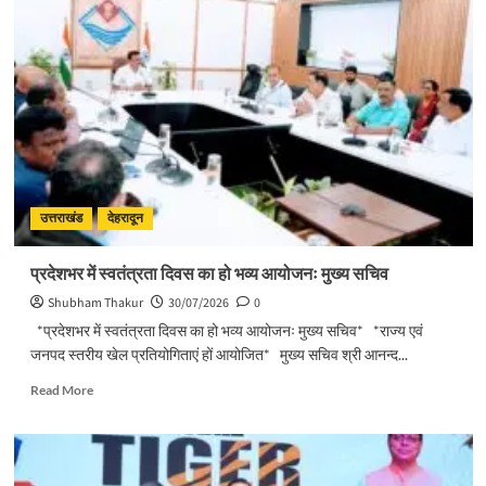
और
चरण
प्रक्षालन
के
साथ
देवभूमि
ने
किया
शिवभक्त
कांवड़ियों
का
उत्तराखंड
देहरादून
अभिनंदन
प्रदेशभर में स्वतंत्रता दिवस का हो भव्य आयोजनः मुख्य सचिव
Shubham Thakur
30/07/2026
0
*प्रदेशभर में स्वतंत्रता दिवस का हो भव्य आयोजनः मुख्य सचिव* *राज्य एवं
जनपद स्तरीय खेल प्रतियोगिताएं हों आयोजित* मुख्य सचिव श्री आनन्द...
Read
Read More
more
about
प्रदेशभर
में