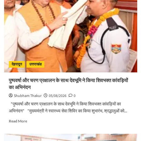
पुष्कर
सिंह
धामी
ने
किया
मसूरी
विधानसभा
में
विभिन्न
विकास
योजनाओं
देहरादून
उत्तराखंड
का
लोकार्पण
पुष्पवर्षा और चरण प्रक्षालन के साथ देवभूमि ने किया शिवभक्त कांवड़ियों
–
का अभिनंदन
शिलान्यास
Shubham Thakur
05/08/2026
0
*पुष्पवर्षा और चरण प्रक्षालन के साथ देवभूमि ने किया शिवभक्त कांवड़ियों का
अभिनंदन* *मुख्यमंत्री ने स्वास्थ्य सेवा शिविर का किया शुभारंभ, श्रद्धालुओं को...
Read
Read More
more
about
पुष्पवर्षा