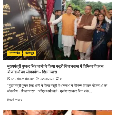
सुरक्षा
पर
डीएम
का
सख्त
एक्शन,
ब्लैक
स्पॉट
होंगे
सुरक्षित,
हर
उत्तराखंड
देहरादून
माह
होगी
मुख्यमंत्री पुष्कर सिंह धामी ने किया मसूरी विधानसभा में विभिन्न विकास
प्रगति
योजनाओं का लोकार्पण – शिलान्यास
समीक्षा
Shubham Thakur
05/08/2026
0
*मुख्यमंत्री पुष्कर सिंह धामी ने किया मसूरी विधानसभा में विभिन्न विकास योजनाओं का
लोकार्पण – शिलान्यास* *सीएम धामी बोले - प्रदेश सरकार बिना रुके,...
Read
Read More
more
about
मुख्यमंत्री