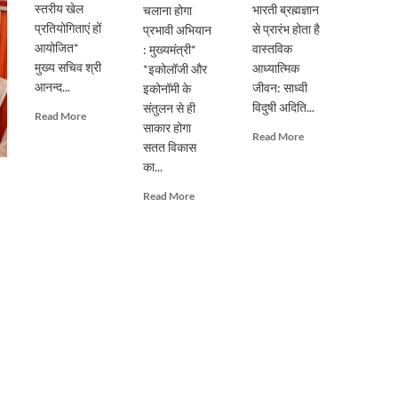
स्तरीय खेल
भारती ब्रह्मज्ञान
चलाना होगा
प्रतियोगिताएं हों
से प्रारंभ होता है
प्रभावी अभियान
आयोजित*
वास्तविक
: मुख्यमंत्री*
मुख्य सचिव श्री
आध्यात्मिक
*इकोलॉजी और
आनन्द...
जीवन: साध्वी
इकोनॉमी के
विदुषी अदिति...
संतुलन से ही
Read
Read More
साकार होगा
more
Read
Read More
सतत विकास
about
more
प्रदेशभर
का...
about
में
पूर्ण
Read
Read More
स्वतंत्रता
गुरु
more
दिवस
के
about
का
मार्गदर्शन
सिंगल-
हो
से
यूज़
भव्य
ही
प्लास्टिक
आयोजनः
संभव
के
मुख्य
है
विरुद्ध
सचिव
आत्मिक
जनभागीदारी
उन्नति:
से
साध्वी
चलाना
विदुषी
होगा
अदिति
प्रभावी