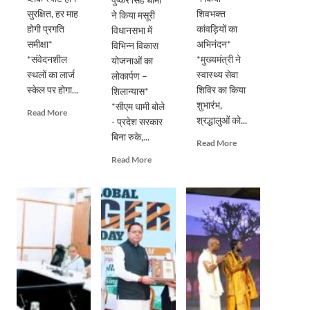
सुरक्षित, हर माह
शिवभक्त
ने किया मसूरी
होगी प्रगति
कांवड़ियों का
विधानसभा में
समीक्षा*
अभिनंदन*
विभिन्न विकास
*संवेदनशील
*मुख्यमंत्री ने
योजनाओं का
स्थलों का लार्ज
स्वास्थ्य सेवा
लोकार्पण –
स्केल पर होगा...
शिविर का किया
शिलान्यास*
शुभारंभ,
*सीएम धामी बोले
Read
Read More
श्रद्धालुओं को...
- प्रदेश सरकार
more
बिना रुके,...
about
Read
Read More
सड़क
more
Read
Read More
सुरक्षा
about
more
पर
पुष्पवर्षा
about
डीएम
और
मुख्यमंत्री
का
चरण
पुष्कर
सख्त
प्रक्षालन
सिंह
एक्शन,
के
धामी
ब्लैक
साथ
ने
स्पॉट
देवभूमि
किया
होंगे
ने
मसूरी
सुरक्षित,
किया
विधानसभा
हर
शिवभक्त
में
माह