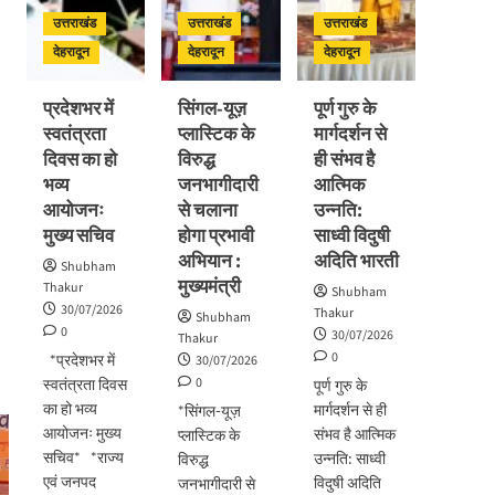
कांवड़ियों
विभिन्न
होगी
उत्तराखंड
उत्तराखंड
उत्तराखंड
का
विकास
प्रगति
अभिनंदन
योजनाओं
देहरादून
देहरादून
देहरादून
समीक्षा
का
लोकार्पण
प्रदेशभर में
सिंगल-यूज़
पूर्ण गुरु के
–
स्वतंत्रता
प्लास्टिक के
मार्गदर्शन से
शिलान्यास
दिवस का हो
विरुद्ध
ही संभव है
भव्य
जनभागीदारी
आत्मिक
आयोजनः
से चलाना
उन्नति:
मुख्य सचिव
होगा प्रभावी
साध्वी विदुषी
अभियान :
अदिति भारती
Shubham
मुख्यमंत्री
Thakur
Shubham
30/07/2026
Thakur
Shubham
0
30/07/2026
Thakur
0
*प्रदेशभर में
30/07/2026
0
स्वतंत्रता दिवस
पूर्ण गुरु के
का हो भव्य
मार्गदर्शन से ही
*सिंगल-यूज़
आयोजनः मुख्य
संभव है आत्मिक
प्लास्टिक के
सचिव* *राज्य
उन्नति: साध्वी
विरुद्ध
एवं जनपद
विदुषी अदिति
जनभागीदारी से