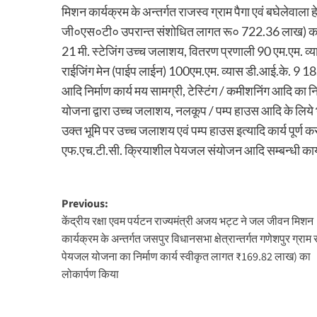
मिशन कार्यक्रम के अन्तर्गत राजस्व ग्राम पैगा एवं बघेलेवा
जी०एस०टी० उपरान्त संशोधित लागत रू० 722.36 लाख) का निर
21 मी. स्टेजिंग उच्च जलाशय, वितरण प्रणाली 90 एम.एम. व्
राईजिंग मेन (पाईप लाईन) 100एम.एम. व्यास डी.आई.के. 9 
आदि निर्माण कार्य मय सामग्री, टेस्टिंग / कमीशनिंग आदि का नि
योजना द्वारा उच्च जलाशय, नलकूप / पम्प हाउस आदि के लिये भ
उक्त भूमि पर उच्च जलाशय एवं पम्प हाउस इत्यादि कार्य पूर्ण करा द
एफ.एच.टी.सी. क्रियाशील पेयजल संयोजन आदि सम्बन्धी कार्य पूर
Post
Previous:
केंद्रीय रक्षा एवम पर्यटन राज्यमंत्री अजय भट्ट ने जल जीवन मिशन
navigation
कार्यक्रम के अन्तर्गत जसपुर विधानसभा क्षेत्रान्तर्गत गणेशपुर ग्राम
पेयजल योजना का निर्माण कार्य स्वीकृत लागत ₹169.82 लाख) का
लोकार्पण किया