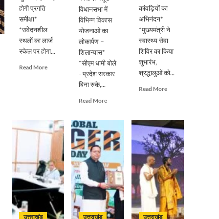
होगी प्रगति
कांवड़ियों का
विधानसभा में
समीक्षा*
अभिनंदन*
विभिन्न विकास
*संवेदनशील
*मुख्यमंत्री ने
योजनाओं का
स्थलों का लार्ज
स्वास्थ्य सेवा
लोकार्पण –
स्केल पर होगा...
शिविर का किया
शिलान्यास*
शुभारंभ,
*सीएम धामी बोले
Read
Read More
श्रद्धालुओं को...
- प्रदेश सरकार
more
बिना रुके,...
about
Read
Read More
सड़क
more
Read
Read More
सुरक्षा
about
more
पर
पुष्पवर्षा
about
डीएम
और
मुख्यमंत्री
का
चरण
पुष्कर
सख्त
प्रक्षालन
सिंह
एक्शन,
के
धामी
ब्लैक
साथ
ने
स्पॉट
देवभूमि
किया
होंगे
ने
मसूरी
सुरक्षित,
किया
विधानसभा
हर
शिवभक्त
में
माह
कांवड़ियों
विभिन्न
होगी
उत्तराखंड
उत्तराखंड
उत्तराखंड
का