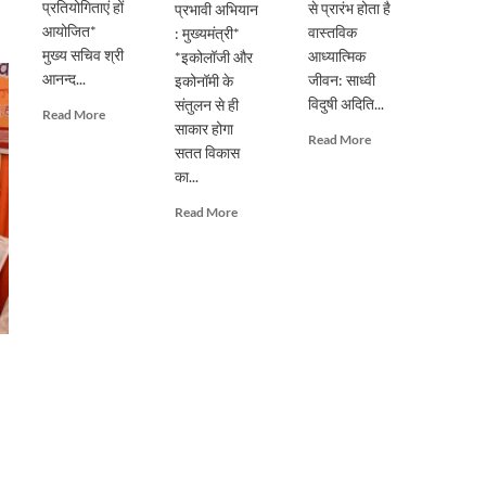
प्रतियोगिताएं हों
से प्रारंभ होता है
प्रभावी अभियान
आयोजित*
वास्तविक
: मुख्यमंत्री*
मुख्य सचिव श्री
आध्यात्मिक
*इकोलॉजी और
आनन्द...
जीवन: साध्वी
इकोनॉमी के
विदुषी अदिति...
संतुलन से ही
Read
Read More
साकार होगा
more
Read
Read More
सतत विकास
about
more
प्रदेशभर
का...
about
में
पूर्ण
Read
Read More
स्वतंत्रता
गुरु
more
दिवस
के
about
का
मार्गदर्शन
सिंगल-
हो
से
यूज़
भव्य
ही
प्लास्टिक
आयोजनः
संभव
के
मुख्य
है
विरुद्ध
सचिव
आत्मिक
जनभागीदारी
उन्नति:
से
साध्वी
चलाना
विदुषी
होगा
अदिति
प्रभावी
भारती
अभियान