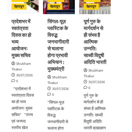
विकास
प्रगति
अभिनंदन
योजनाओं
देहरादून
देहरादून
देहरादून
समीक्षा
का
लोकार्पण
प्रदेशभर में
सिंगल-यूज़
पूर्ण गुरु के
–
स्वतंत्रता
प्लास्टिक के
मार्गदर्शन से
शिलान्यास
दिवस का हो
विरुद्ध
ही संभव है
भव्य
जनभागीदारी
आत्मिक
आयोजनः
से चलाना
उन्नति:
मुख्य सचिव
होगा प्रभावी
साध्वी विदुषी
अभियान :
अदिति भारती
Shubham
मुख्यमंत्री
Thakur
Shubham
30/07/2026
Thakur
Shubham
0
30/07/2026
Thakur
0
*प्रदेशभर में
30/07/2026
0
स्वतंत्रता दिवस
पूर्ण गुरु के
का हो भव्य
मार्गदर्शन से ही
*सिंगल-यूज़
आयोजनः मुख्य
संभव है आत्मिक
प्लास्टिक के
सचिव* *राज्य
उन्नति: साध्वी
विरुद्ध
एवं जनपद
विदुषी अदिति
जनभागीदारी से
स्तरीय खेल
भारती ब्रह्मज्ञान
चलाना होगा